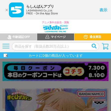
らしんばんアプリ
表示
LASHINBANG Co.,Ltd.
FREE - On the App Store
アニメ系中古販売・買取
年齢認証OFF
マイページ
通信買取
カートに
0
個の商品が入っています