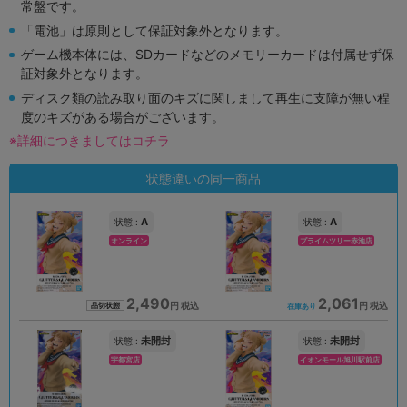
常盤です。
「電池」は原則として保証対象外となります。
ゲーム機本体には、SDカードなどのメモリーカードは付属せず保
証対象外となります。
ディスク類の読み取り面のキズに関しまして再生に支障が無い程
度のキズがある場合がございます。
※詳細につきましてはコチラ
状態違いの同一商品
A
A
状態 :
状態 :
オンライン
プライムツリー赤池店
2,490
2,061
円 税込
円 税込
品切状態
在庫あり
未開封
未開封
状態 :
状態 :
宇都宮店
イオンモール旭川駅前店