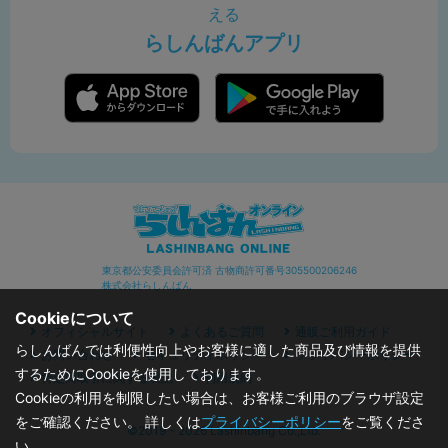
える
らしんばんアプリ
東京都公安委員会許可済 古物商許可番号305500206246
株式会社らしんばん
Cookieについて
オフィシャルサイト
よくあるご質問
通販ご利用ガイド
らしんばんでは利便性向上やお客様に適した商品及び情報を提供
お問い合わせ
セキュリティポリシー
プライバシーポリシー
するためにCookieを使用しております。
特定商取引に関する表記
利用規約
Cookieの利用を制限したい場合は、お客様ご利用のブラウザ設定
をご確認ください。 詳しくは
プライバシーポリシー
をご覧くださ
©2019 - 2026 Lashinbang Co.,Ltd.
い。