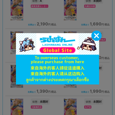
A
未開封
状態 :
状態 :
新座流通センター
札幌店本館
2,190
1,690
円 税込
円 税込
在庫あり
在庫あり
未開封
未開封
状態 :
状態 :
豊橋店
プライムツリー赤池店
1,489
2,290
円 税込
円 税込
在庫あり
在庫あり
未開封
未開封
状態 :
状態 :
高崎店
浜松店
1,390
1,990
円 税込
円 税込
在庫あり
在庫あり
未開封
未開封
状態 :
状態 :
大阪梅田店
水戸店