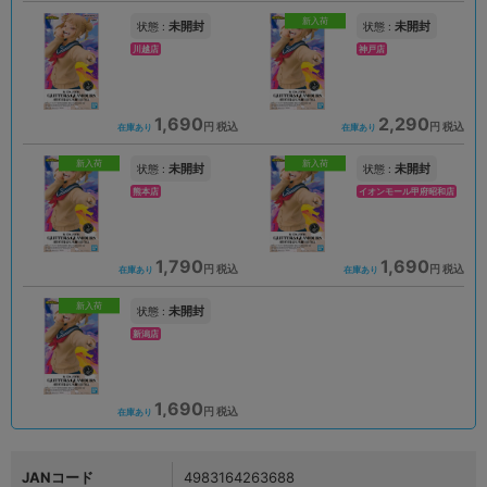
新入荷
未開封
未開封
状態 :
状態 :
川越店
神戸店
1,690
2,290
円 税込
円 税込
在庫あり
在庫あり
新入荷
新入荷
未開封
未開封
状態 :
状態 :
熊本店
イオンモール甲府昭和店
1,790
1,690
円 税込
円 税込
在庫あり
在庫あり
新入荷
未開封
状態 :
新潟店
1,690
円 税込
在庫あり
JANコード
4983164263688