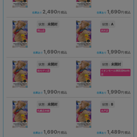
2,490
1,690
円 税込
円 税込
在庫あり
在庫あり
未開封
A
状態 :
状態 :
岡山店
所沢店
1,690
1,990
円 税込
円 税込
在庫あり
在庫あり
未開封
未開封
状態 :
状態 :
柏モディ店
イオンモール津田沼North
店
1,990
1,990
円 税込
円 税込
在庫あり
在庫あり
未開封
B
状態 :
状態 :
札幌店本館
水戸店
1,690
1,489
円 税込
円 税込
在庫あり
在庫あり