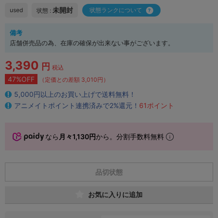
未開封
used
状態ランクについて
状態 :
備考
店舗併売品の為、在庫の確保が出来ない事がございます。
3,390
円
税込
47%OFF
（定価との差額 3,010円）
5,000円以上のお買い上げで送料無料！
アニメイトポイント連携済みで2%還元！
61ポイント
なら
月々1,130円
から。分割手数料無料
品切状態
お気に入りに追加