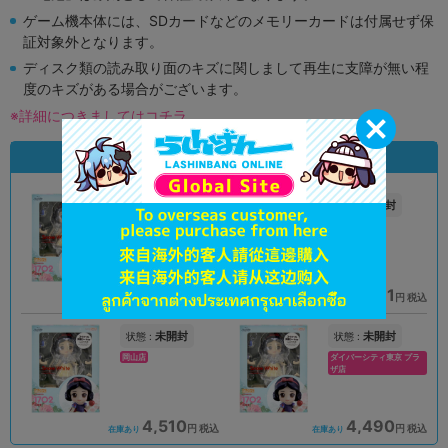
ゲーム機本体には、SDカードなどのメモリーカードは付属せず保
証対象外となります。
ディスク類の読み取り面のキズに関しまして再生に支障が無い程
度のキズがある場合がございます。
※詳細につきましてはコチラ
状態違いの同一商品
A
未開封
状態 :
状態 :
オンライン
秋葉原店新館
4,590
4,981
円 税込
円 税込
品切状態
在庫あり
未開封
未開封
状態 :
状態 :
岡山店
ダイバーシティ東京 プラ
ザ店
4,510
4,490
円 税込
円 税込
在庫あり
在庫あり