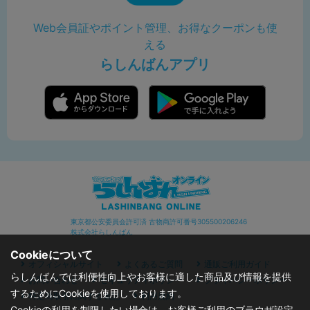
Web会員証やポイント管理、お得なクーポンも使
える
らしんばんアプリ
東京都公安委員会許可済 古物商許可番号305500206246
株式会社らしんばん
Cookieについて
オフィシャルサイト
よくあるご質問
通販ご利用ガイド
らしんばんでは利便性向上やお客様に適した商品及び情報を提供
お問い合わせ
セキュリティポリシー
プライバシーポリシー
するためにCookieを使用しております。
特定商取引に関する表記
利用規約
Cookieの利用を制限したい場合は、お客様ご利用のブラウザ設定