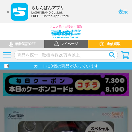
らしんばんアプリ
表示
LASHINBANG Co.,Ltd.
FREE - On the App Store
アニメ系中古販売・買取
年齢認証OFF
マイページ
通信買取
カートに
0
個の商品が入っています