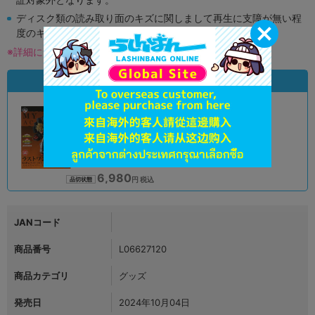
ディスク類の読み取り面のキズに関しまして再生に支障が無い程
度のキズがある場合がございます。
※詳細につきましてはコチラ
状態違いの同一商品
A
状態 :
オンライン
6,980
円 税込
品切状態
JANコード
商品番号
L06627120
商品カテゴリ
グッズ
発売日
2024年10月04日