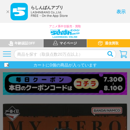
らしんばんアプリ
表示
LASHINBANG Co.,Ltd.
FREE - On the App Store
アニメ系中古販売・買取
年齢認証OFF
マイページ
通信買取
カートに
0
個の商品が入っています