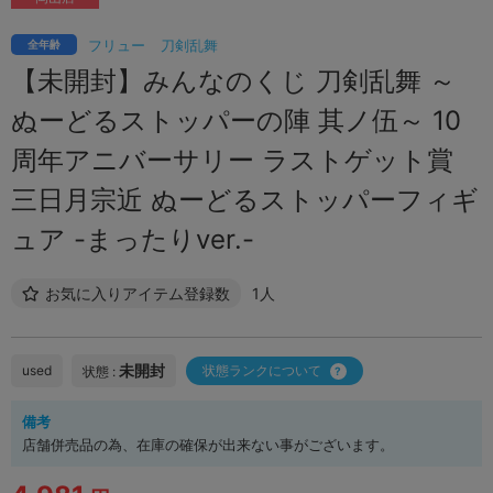
フリュー
刀剣乱舞
全年齢
【未開封】みんなのくじ 刀剣乱舞 ～
ぬーどるストッパーの陣 其ノ伍～ 10
周年アニバーサリー ラストゲット賞
三日月宗近 ぬーどるストッパーフィギ
ュア -まったりver.-
お気に入りアイテム登録数
1人
未開封
used
状態ランクについて
状態 :
備考
店舗併売品の為、在庫の確保が出来ない事がございます。