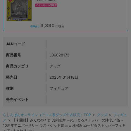
イオンモール徳島店
3,390
円 税込
在庫あり
JANコード
商品番号
L06628173
商品カテゴリ
グッズ
発売日
2025年01月18日
種別
フィギュア
発売イベント
らしんばんオンライン（アニメ系グッズ中古販売）TOP
>
グッズ
>
フィギュ
ア
> 【未開封】みんなのくじ 刀剣乱舞 ～ぬーどるストッパーの陣 其ノ伍～
10周年アニバーサリー ラストゲット賞 三日月宗近 ぬーどるストッパーフィギ
ュア -まったりver.-