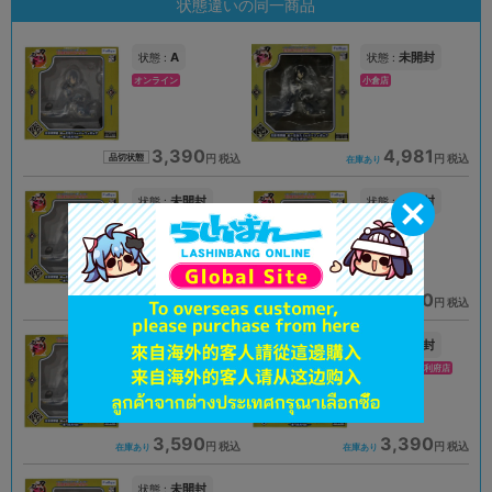
状態違いの同一商品
A
未開封
状態 :
状態 :
オンライン
小倉店
3,390
4,981
円 税込
円 税込
品切状態
在庫あり
未開封
未開封
状態 :
状態 :
金沢店
札幌店本館
4,981
4,510
円 税込
円 税込
在庫あり
在庫あり
未開封
未開封
状態 :
状態 :
神戸店
イオンモール新利府店
3,590
3,390
円 税込
円 税込
在庫あり
在庫あり
未開封
状態 :