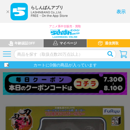
らしんばんアプリ
表示
LASHINBANG Co.,Ltd.
FREE - On the App Store
アニメ系中古販売・買取
年齢認証OFF
マイページ
通信買取
カートに
0
個の商品が入っています