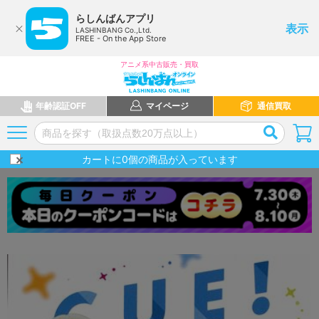
らしんばんアプリ
表示
LASHINBANG Co.,Ltd.
FREE - On the App Store
アニメ系中古販売・買取
年齢認証OFF
マイページ
通信買取
カートに
0
個の商品が入っています