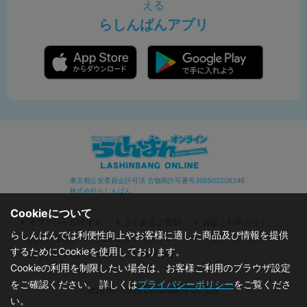
える
らしんばんアプリ
東京都公安委員会許可済 古物商許可番号305500206246
株式会社らしんばん
Cookieについて
オフィシャルサイト
よくあるご質問
通販ご利用ガイド
らしんばんでは利便性向上やお客様に適した商品及び情報を提供
お問い合わせ
セキュリティポリシー
プライバシーポリシー
するためにCookieを使用しております。
特定商取引に関する表記
利用規約
Cookieの利用を制限したい場合は、お客様ご利用のブラウザ設定
をご確認ください。 詳しくは
プライバシーポリシー
をご覧くださ
©2019 - 2026 Lashinbang Co.,Ltd.
い。