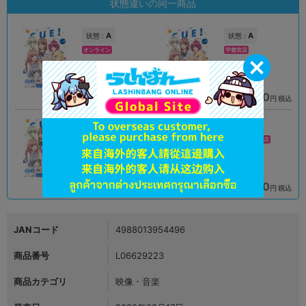
状態違いの同一商品
A
A
状態 :
状態 :
オンライン
宇都宮店
990
990
円 税込
円 税込
在庫あり
在庫あり
A
A
状態 :
状態 :
岡山店
スマーク伊勢崎店
990
990
円 税込
円 税込
在庫あり
在庫あり
JANコード
4988013954496
商品番号
L06629223
商品カテゴリ
映像・音楽