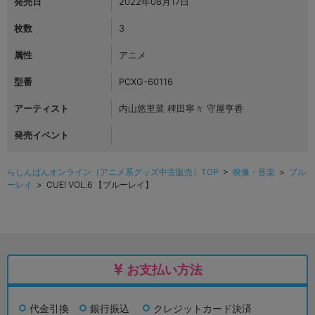
発売日
2022年08月17日
枚数
3
属性
アニメ
型番
PCXG-60116
アーティスト
内山悠里菜 稗田寧々 守屋亨香
発売イベント
らしんばんオンライン（アニメ系グッズ中古販売）TOP
>
映像・音楽
>
ブル
ーレイ
> CUE! VOL.6 【ブルーレイ】
お支払い方法
代金引換
銀行振込
クレジットカード決済