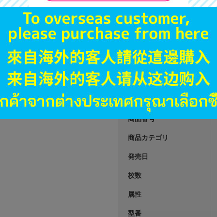
A
状態 :
オンライン
6,590
円 税
品切状態
JANコード
商品番号
商品カテゴリ
発売日
枚数
属性
型番