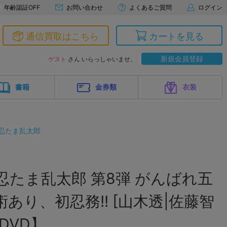
年齢認証OFF
お問い合わせ
よくあるご質問
ログイン
通信買取はこちら
カートを見る
新規会員登録
ゲスト
さん いらっしゃいませ。
書籍
金券類
衣装
忍たま乱太郎
忍たま乱太郎 第8弾 がんばれ五
あり、初忍務!! [山木透|佐藤智
DVD】