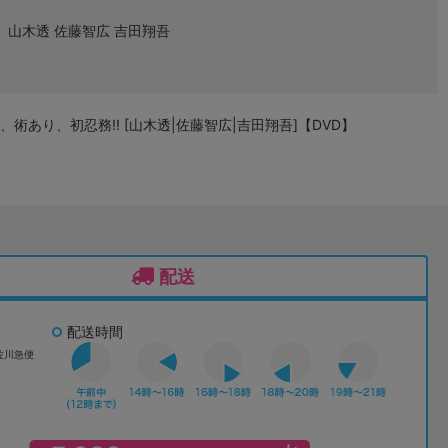
山木透 佐藤智広 吉田翔吾
術あり、初忍務!! [山木透|佐藤智広|吉田翔吾]【DVD】
配送
配送時間
佐川急便