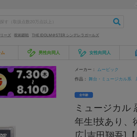
 シリーズ
呪術廻戦
THE IDOLM＠STER シンデレラガールズ
ーム
男性向同人
女性向同人
メーカー：
ムービック
作品：
舞台・ミュージカル系
全年齢
ミュージカル 
年生!技あり、術
広|吉田翔吾]【