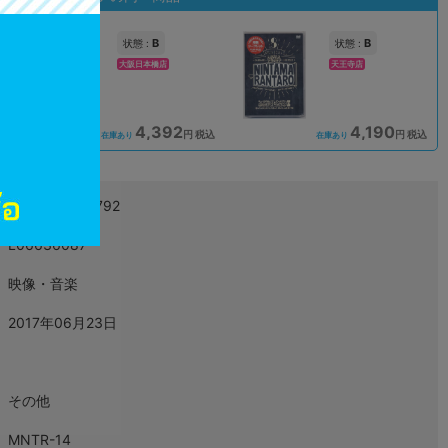
B
B
状態 :
状態 :
大阪日本橋店
天王寺店
4,392
4,190
込
円 税込
円 税込
在庫あり
在庫あり
4549743020792
L06636087
映像・音楽
2017年06月23日
その他
MNTR-14