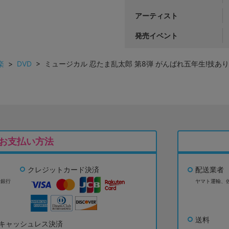
アーティスト
発売イベント
楽
>
DVD
> ミュージカル 忍たま乱太郎 第8弾 がんばれ五年生!技あり、
お支払い方法
クレジットカード決済
配送業者
ょ銀行
ヤマト運輸、
送料
キャッシュレス決済