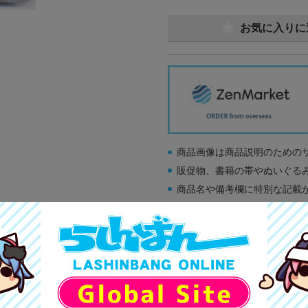
お気に入りに
商品画像は商品説明のための
販促物、書籍の帯やぬいぐる
商品名や備考欄に特別な記載
「電池」は原則として保証対
ゲーム機本体には、SDカー
ディスク類の読み取り面のキ
す。
※詳細につきましてはコチラ