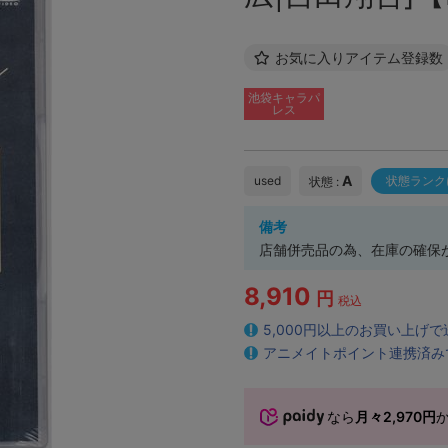
お気に入りアイテム登録数
池袋キャラパ
レス
A
used
状態ランク
状態 :
備考
店舗併売品の為、在庫の確保
8,910
円
税込
5,000円以上のお買い上げ
アニメイトポイント連携済み
なら
月々2,970円