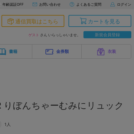
年齢認証OFF
お問い合わせ
よくあるご質問
ログイン
通信買取はこちら
カートを見る
新規会員登録
ゲスト
さん いらっしゃいませ。
書籍
金券類
衣装
PR りぼんちゃーむみにリュック
1人