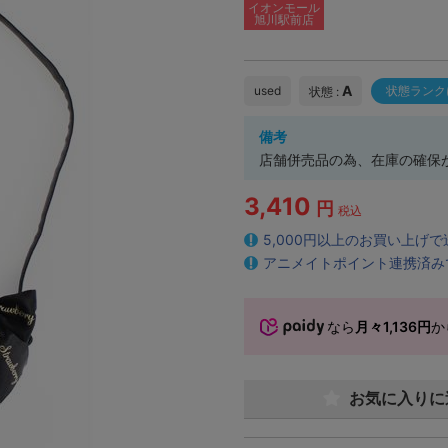
イオンモール
旭川駅前店
A
used
状態ランク
状態 :
備考
店舗併売品の為、在庫の確保
3,410
円
税込
5,000円以上のお買い上げ
アニメイトポイント連携済み
なら
月々1,136円
か
お気に入りに