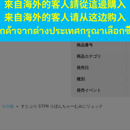
3,390
円 税
品切状態
JANコード
商品番号
商品カテゴリ
発売日
種別
発売イベント
>
その他
> すとぷり STPR りぼんちゃーむみにリュック