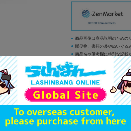
商品画像は商品説明のための
販促物、書籍の帯やぬいぐる
商品名や備考欄に特別な記載
「電池」は原則として保証対
ゲーム機本体には、SDカー
ディスク類の読み取り面のキ
す。
※詳細につきましてはコチラ
A
状態 :
オンライン