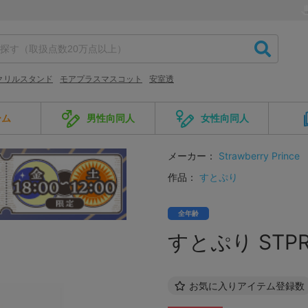
クリルスタンド
モアプラスマスコット
安室透
ーム
男性向同人
女性向同人
メーカー：
Strawberry Prince
作品：
すとぷり
全年齢
すとぷり ST
お気に入りアイテム登録数