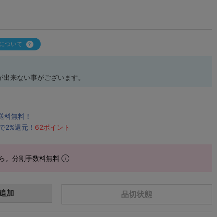
について
が出来ない事がございます。
で送料無料！
で2%還元！
62ポイント
ら。分割手数料無料
追加
品切状態