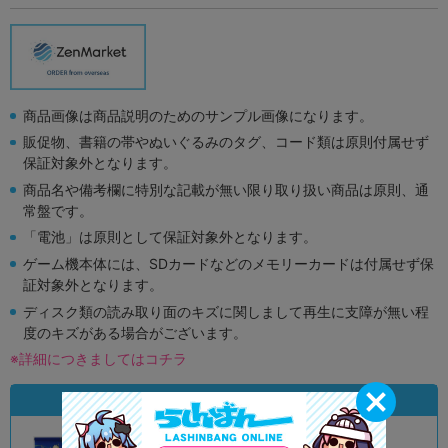
商品画像は商品説明のためのサンプル画像になります。
販促物、書籍の帯やぬいぐるみのタグ、コード類は原則付属せず
保証対象外となります。
商品名や備考欄に特別な記載が無い限り取り扱い商品は原則、通
常盤です。
「電池」は原則として保証対象外となります。
ゲーム機本体には、SDカードなどのメモリーカードは付属せず保
証対象外となります。
ディスク類の読み取り面のキズに関しまして再生に支障が無い程
度のキズがある場合がございます。
※詳細につきましてはコチラ
状態違いの同一商品