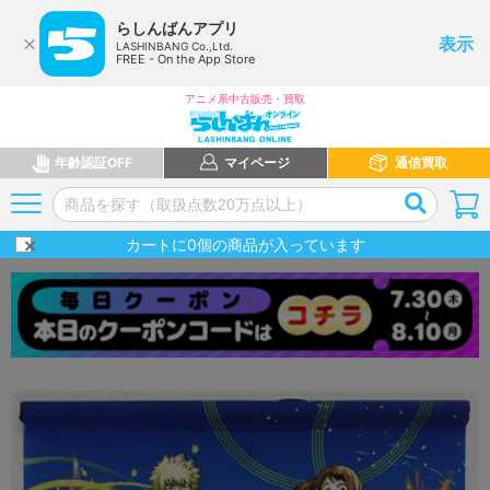
らしんばんアプリ
表示
LASHINBANG Co.,Ltd.
FREE - On the App Store
アニメ系中古販売・買取
年齢認証OFF
マイページ
通信買取
カートに
0
個の商品が入っています