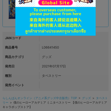
A
状態 :
オンライン
790
円 税込
品切状態
JANコード
商品番号
L06641450
商品カテゴリ
グッズ
発売日
2021年07月17日
種別
タペストリー
発売イベント
らしんばんオンライン（アニメ系グッズ中古販売）TOP
>
グッズ
>
タペスト
リー
> 僕のヒーローアカデミア ミニタペストリー 【僕のヒーローアカデミア
キャラポップストア】