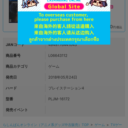
A
A
状態 :
状態 :
オンライン
スマーク伊勢崎店
2,090
2,290
円 税込
円 税込
品切状態
在庫あり
JANコード
4949776441043
商品番号
L06643112
商品カテゴリ
ゲーム
発売日
2018年05月24日
ハード
プレイステーション4
型番
PLJM-16172
発売イベント
らしんばんオンライン（アニメ系グッズ中古販売）TOP
>
ゲーム
>
TVゲー