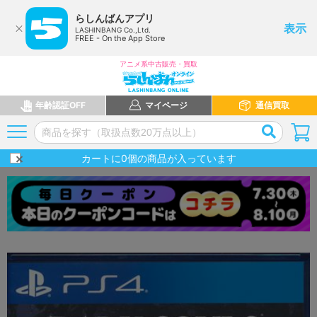
らしんばんアプリ
表示
LASHINBANG Co.,Ltd.
FREE - On the App Store
アニメ系中古販売・買取
年齢認証OFF
マイページ
通信買取
カートに
0
個の商品が入っています