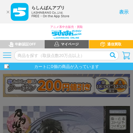
らしんばんアプリ
表示
LASHINBANG Co.,Ltd.
FREE - On the App Store
アニメ系中古販売・買取
年齢認証OFF
マイページ
通信買取
カートに
0
個の商品が入っています