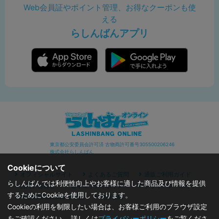
Web会員証やポイント管理、お得なクーポンも使
える
らしんばんアプリ
東京都公安委員会許可済 古物商許可番号305500206246
株式会社らしんばん
Cookieについて
オフィシャルサイト
よくあるご質問
通販ご利用ガイド
らしんばんでは利便性向上やお客様に適した商品及び情報を提供
お問い合わせ
セキュリティポリシー
プライバシーポリシー
するためにCookieを使用しております。
特定商取引に関する表記
利用規約
Cookieの利用を制限したい場合は、お客様ご利用のブラウザ設定
をご確認ください。 詳しくは
プライバシーポリシー
をご覧くださ