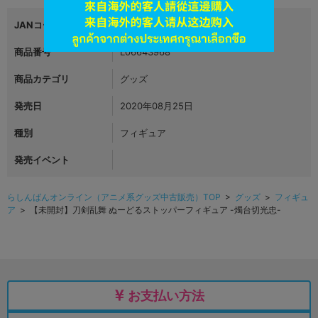
JANコード
4999999999999
商品番号
L06643968
商品カテゴリ
グッズ
発売日
2020年08月25日
種別
フィギュア
発売イベント
らしんばんオンライン（アニメ系グッズ中古販売）TOP
>
グッズ
>
フィギュ
ア
> 【未開封】刀剣乱舞 ぬーどるストッパーフィギュア -燭台切光忠-
お支払い方法