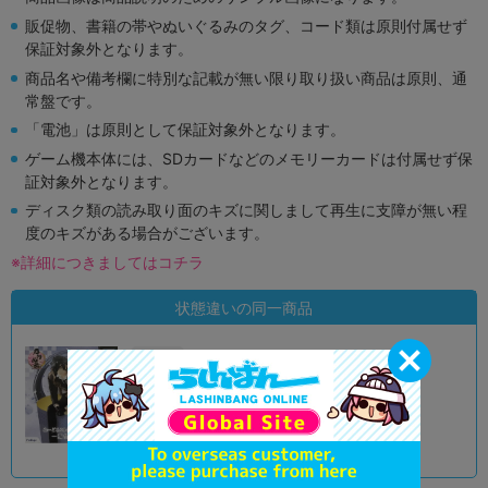
販促物、書籍の帯やぬいぐるみのタグ、コード類は原則付属せず
保証対象外となります。
商品名や備考欄に特別な記載が無い限り取り扱い商品は原則、通
常盤です。
「電池」は原則として保証対象外となります。
ゲーム機本体には、SDカードなどのメモリーカードは付属せず保
証対象外となります。
ディスク類の読み取り面のキズに関しまして再生に支障が無い程
度のキズがある場合がございます。
※詳細につきましてはコチラ
状態違いの同一商品
A
状態 :
オンライン
2,990
円 税込
品切状態