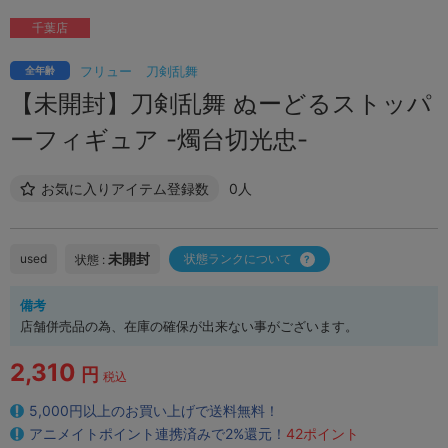
千葉店
フリュー
刀剣乱舞
全年齢
【未開封】刀剣乱舞 ぬーどるストッパ
ーフィギュア -燭台切光忠-
お気に入りアイテム登録数
0人
未開封
used
状態ランクについて
状態 :
備考
店舗併売品の為、在庫の確保が出来ない事がございます。
2,310
円
税込
5,000円以上のお買い上げで送料無料！
アニメイトポイント連携済みで2%還元！
42ポイント