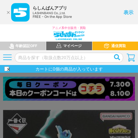
らしんばんアプリ
表示
LASHINBANG Co.,Ltd.
FREE - On the App Store
アニメ系中古販売・買取
年齢認証OFF
マイページ
通信買取
カートに
0
個の商品が入っています