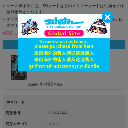
ゲーム機本体には、SDカードなどのメモリーカードは付属せず保
証対象外となります。
ディスク類の読み取り面のキズに関しまして再生に支障が無い程
度のキズがある場合がございます。
※詳細につきましてはコチラ
状態違いの同一商品
A
状態 :
オンライン
4,490
円 税込
品切状態
JANコード
商品番号
L06647142
商品カテゴリ
グッズ