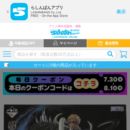
らしんばんアプリ
表示
LASHINBANG Co.,Ltd.
FREE - On the App Store
アニメ系中古販売・買取
年齢認証OFF
マイページ
通信買取
カートに
0
個の商品が入っています