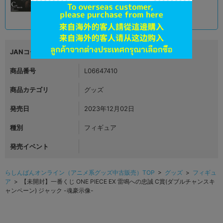
3,390
円 税込
品切状態
JANコード
4999999999999
商品番号
L06647410
商品カテゴリ
グッズ
発売日
2023年12月02日
種別
フィギュア
発売イベント
らしんばんオンライン（アニメ系グッズ中古販売）TOP
>
グッズ
>
フィギュ
ア
> 【未開封】一番くじ ONE PIECE EX 雷鳴への忠誠 C賞(ダブルチャンスキ
ャンペーン) ジャック -魂豪示像-