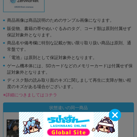
商品画像は商品説明のためのサンプル画像になります。
販促物、書籍の帯やぬいぐるみのタグ、コード類は原則付属せず
保証対象外となります。
商品名や備考欄に特別な記載が無い限り取り扱い商品は原則、通
常盤です。
「電池」は原則として保証対象外となります。
ゲーム機本体には、SDカードなどのメモリーカードは付属せず保
証対象外となります。
ディスク類の読み取り面のキズに関しまして再生に支障が無い程
度のキズがある場合がございます。
※詳細につきましてはコチラ
状態違いの同一商品
A
状態 :
オンライン