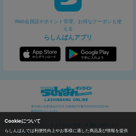
Web会員証やポイント管理、お得なクーポンも使
える
らしんばんアプリ
東京都公安委員会許可済 古物商許可番号305500206246
株式会社らしんばん
Cookieについて
オフィシャルサイト
よくあるご質問
通販ご利用ガイド
らしんばんでは利便性向上やお客様に適した商品及び情報を提供
お問い合わせ
セキュリティポリシー
プライバシーポリシー