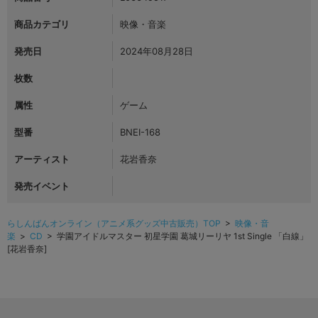
商品カテゴリ
映像・音楽
発売日
2024年08月28日
枚数
属性
ゲーム
型番
BNEI-168
アーティスト
花岩香奈
発売イベント
らしんばんオンライン（アニメ系グッズ中古販売）TOP
>
映像・音
楽
>
CD
> 学園アイドルマスター 初星学園 葛城リーリヤ 1st Single 「白線」
[花岩香奈]