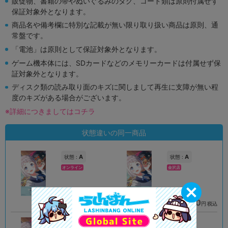
販促物、書籍の帯やぬいぐるみのタグ、コード類は原則付属せず
保証対象外となります。
商品名や備考欄に特別な記載が無い限り取り扱い商品は原則、通
常盤です。
「電池」は原則として保証対象外となります。
ゲーム機本体には、SDカードなどのメモリーカードは付属せず保
証対象外となります。
ディスク類の読み取り面のキズに関しまして再生に支障が無い程
度のキズがある場合がございます。
※詳細につきましてはコチラ
状態違いの同一商品
A
A
状態 :
状態 :
オンライン
金沢店
1,090
1,690
円 税込
円 税込
品切状態
在庫あり
A
A
状態 :
状態 :