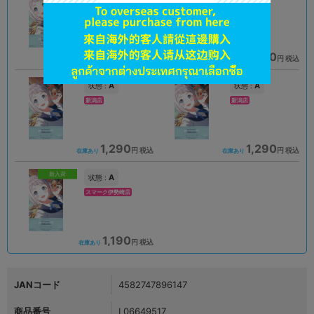
大阪日本橋店
千葉店
1,390
1,390
円 税込
円 税込
在庫あり
在庫あり
A
A
状態 :
状態 :
新潟店
新潟店
1,290
1,290
円 税込
円 税込
在庫あり
在庫あり
新入荷
A
状態 :
スマーク伊勢崎店
1,190
円 税込
在庫あり
JANコード
4582747896147
商品番号
L06649517