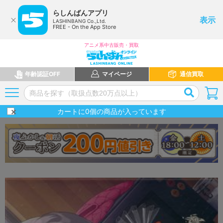
らしんばんアプリ
表示
LASHINBANG Co.,Ltd.
FREE - On the App Store
アニメ系中古販売・買取
年齢認証OFF
マイページ
通信買取
カートに
0
個の商品が入っています