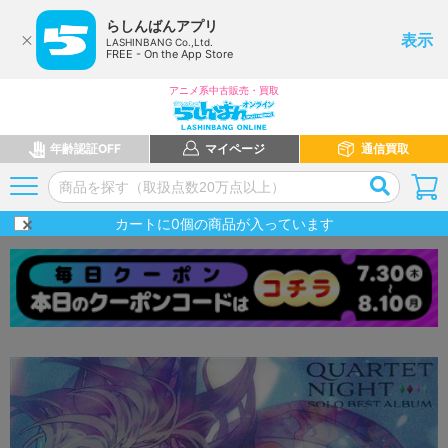
らしんばんアプリ
表示
LASHINBANG Co.,Ltd.
FREE - On the App Store
アニメ系中古販売・買取
年齢認証OFF
マイページ
通信買取
カートに
0
個の商品が入っています