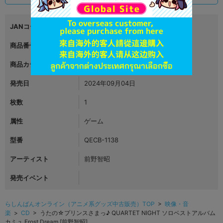
JANコード
4988003629472
商品番号
L06651028
商品カテゴリ
映像・音楽
発売日
2024年09月04日
枚数
1
属性
ゲーム
型番
QECB-1138
アーティスト
前野智昭
発売イベント
らしんばんオンライン（アニメ系グッズ中古販売）TOP
>
映像・音
楽
>
CD
> うたの☆プリンスさまっ♪ QUARTET NIGHT ソロベストアルバム
カミュ Frost Dream [前野智昭]