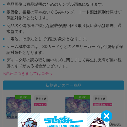
商品画像は商品説明のためのサンプル画像になります。
販促物、書籍の帯やぬいぐるみのタグ、コード類は原則付属せず
保証対象外となります。
商品名や備考欄に特別な記載が無い限り取り扱い商品は原則、通
常盤です。
「電池」は原則として保証対象外となります。
ゲーム機本体には、SDカードなどのメモリーカードは付属せず保
証対象外となります。
ディスク類の読み取り面のキズに関しまして再生に支障が無い程
度のキズがある場合がございます。
※詳細につきましてはコチラ
状態違いの同一商品
新入荷
新入荷
A
A
状態 :
状態 :
オンライン
新座流通センター
690
690
円 税込
円 税込
品切状態
在庫あり