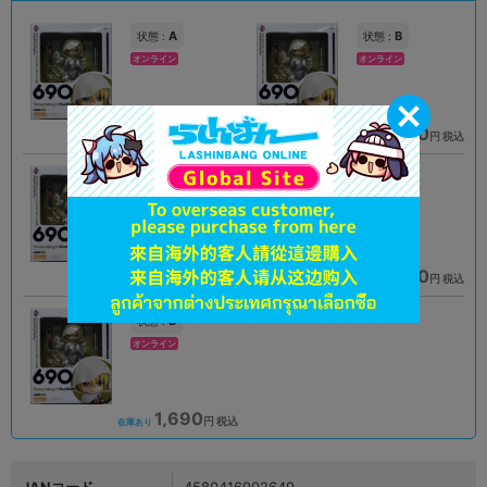
A
B
状態 :
状態 :
オンライン
オンライン
2,190
1,890
円 税込
円 税込
品切状態
在庫あり
B
A
状態 :
状態 :
横浜店
天王寺店
3,192
3,390
円 税込
円 税込
在庫あり
在庫あり
B
状態 :
オンライン
1,690
円 税込
在庫あり
JANコード
4580416902649