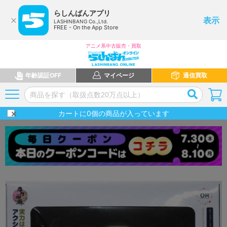
らしんばんアプリ
表示
LASHINBANG Co.,Ltd.
FREE - On the App Store
アニメ系中古販売・買取
年齢認証OFF
マイページ
通信買取
カートに
0
個の商品が入っています