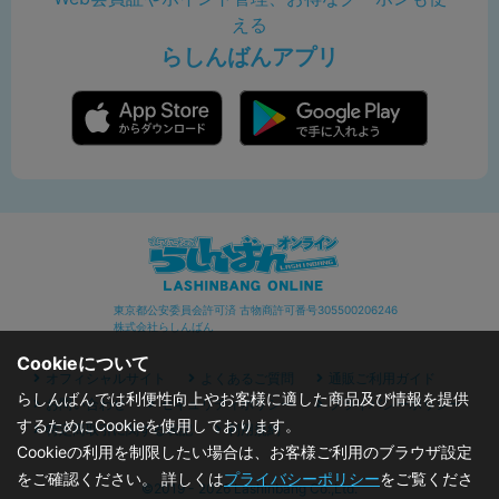
える
らしんばんアプリ
東京都公安委員会許可済 古物商許可番号305500206246
株式会社らしんばん
Cookieについて
オフィシャルサイト
よくあるご質問
通販ご利用ガイド
らしんばんでは利便性向上やお客様に適した商品及び情報を提供
お問い合わせ
セキュリティポリシー
プライバシーポリシー
するためにCookieを使用しております。
特定商取引に関する表記
利用規約
Cookieの利用を制限したい場合は、お客様ご利用のブラウザ設定
をご確認ください。 詳しくは
プライバシーポリシー
をご覧くださ
©2019 - 2026 Lashinbang Co.,Ltd.