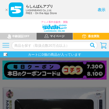
らしんばんアプリ
表示
LASHINBANG Co.,Ltd.
FREE - On the App Store
アニメ系中古販売・買取
年齢認証OFF
マイページ
通信買取
カートに
0
個の商品が入っています