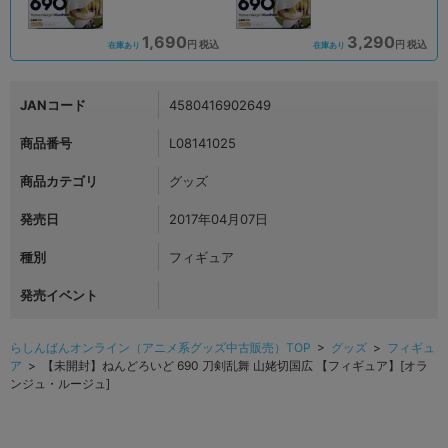
1,690
3,290
円 税込
円 税込
在庫あり
在庫あり
JANコード
4580416902649
商品番号
L08141025
商品カテゴリ
グッズ
発売日
2017年04月07日
種別
フィギュア
発売イベント
らしんばんオンライン（アニメ系グッズ中古販売）TOP
>
グッズ
>
フィギュ
ア
> 【未開封】ねんどろいど 690 刀剣乱舞 山姥切国広 【フィギュア】[オラ
ンジュ・ルージュ]