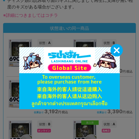
ディスク類の読み取り面のキズに関しまして再生に支障が無い程
度のキズがある場合がございます。
※詳細につきましてはコチラ
状態違いの同一商品
A
B
状態 :
状態 :
オンライン
オンライン
2,190
1,890
円 税込
円 税込
品切状態
在庫あり
B
A
状態 :
状態 :
横浜店
天王寺店
3,192
3,390
円 税込
円 税込
在庫あり
在庫あり
新入荷
B
A
状態 :
状態 :
オンライン
高崎店