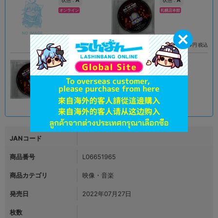
オンライン
札幌店本館
2,790
3,564
円 税込
円 税込
品切状態
在庫あり
B
状態 :
大阪梅田店
2,190
円 税込
在庫あり
JANコード
商品番号
L06651965
商品カテゴリ
映像・音楽
発売日
2022年07月27日
枚数