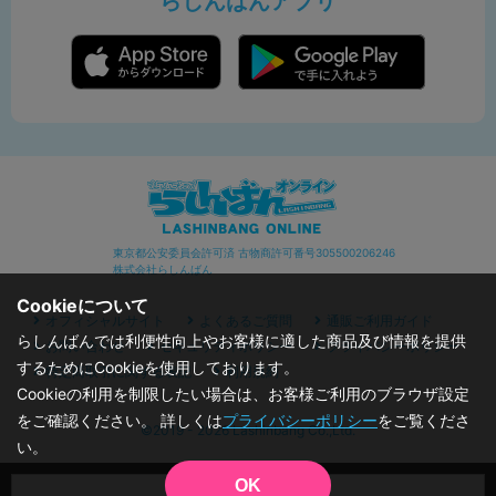
らしんばんアプリ
東京都公安委員会許可済 古物商許可番号305500206246
株式会社らしんばん
Cookieについて
オフィシャルサイト
よくあるご質問
通販ご利用ガイド
らしんばんでは利便性向上やお客様に適した商品及び情報を提供
お問い合わせ
セキュリティポリシー
プライバシーポリシー
するためにCookieを使用しております。
特定商取引に関する表記
利用規約
Cookieの利用を制限したい場合は、お客様ご利用のブラウザ設定
をご確認ください。 詳しくは
プライバシーポリシー
をご覧くださ
©2019 - 2026 Lashinbang Co.,Ltd.
い。
OK
品切状態