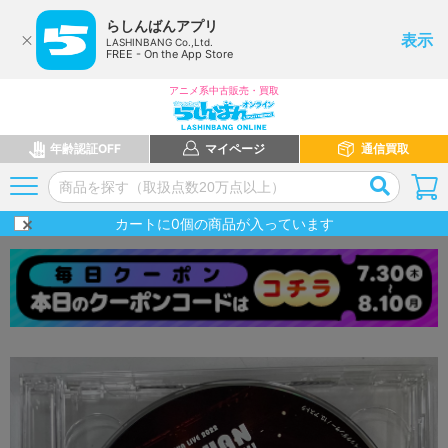
らしんばんアプリ
表示
LASHINBANG Co.,Ltd.
FREE - On the App Store
アニメ系中古販売・買取
年齢認証OFF
マイページ
通信買取
カートに
0
個の商品が入っています