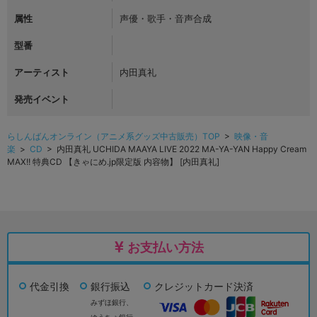
属性
声優・歌手・音声合成
型番
アーティスト
内田真礼
発売イベント
らしんばんオンライン（アニメ系グッズ中古販売）TOP
>
映像・音
楽
>
CD
> 内田真礼 UCHIDA MAAYA LIVE 2022 MA-YA-YAN Happy Cream
MAX!! 特典CD 【きゃにめ.jp限定版 内容物】 [内田真礼]
お支払い方法
代金引換
銀行振込
クレジットカード決済
みずほ銀行、
ゆうちょ銀行