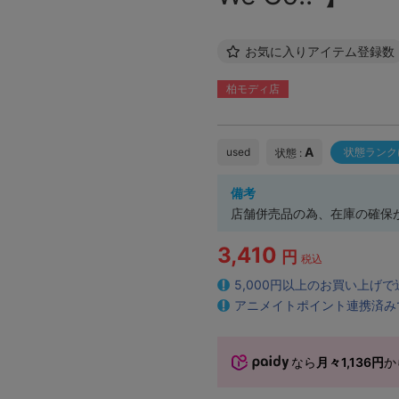
お気に入りアイテム登録数
柏モディ店
A
used
状態ランク
状態 :
備考
店舗併売品の為、在庫の確保
3,410
円
税込
5,000円以上のお買い上げ
アニメイトポイント連携済み
なら
月々1,136円
か