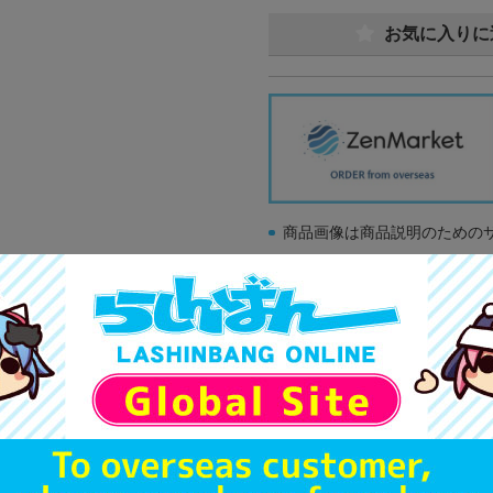
お気に入りに
商品画像は商品説明のための
販促物、書籍の帯やぬいぐる
商品名や備考欄に特別な記載
「電池」は原則として保証対
ゲーム機本体には、SDカー
ディスク類の読み取り面のキ
す。
※詳細につきましてはコチラ