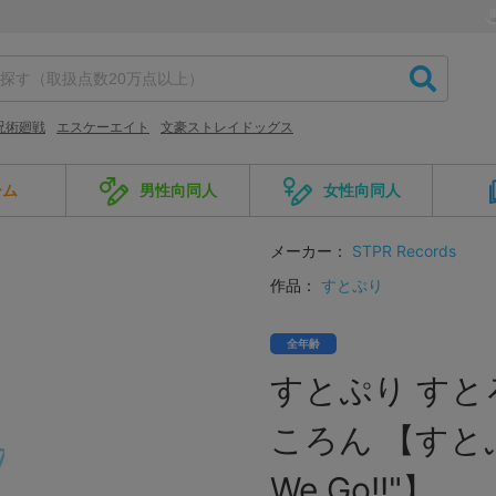
呪術廻戦
エスケーエイト
文豪ストレイドッグス
ーム
男性向同人
女性向同人
メーカー：
STPR Records
作品：
すとぷり
全年齢
すとぷり す
ころん 【すとぷり 
We Go!!"】