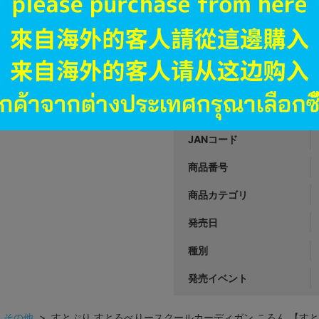
A
状態 :
オンライン
2,790
円 税
品切状態
JANコード
商品番号
商品カテゴリ
発売日
種別
発売イベント
>
その他
> すとぷり すとろべりースクールカーディガン ころん 【すとぷり AREN