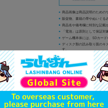
商品画像は商品説明のための
販促物、書籍の帯やぬいぐる
商品名や備考欄に特別な記載
「電池」は原則として保証対
ゲーム機本体には、SDカー
ディスク類の読み取り面のキ
す。
※詳細につきましてはコチラ
A
状態 :
オンライン
14,900
円 税
品切状態