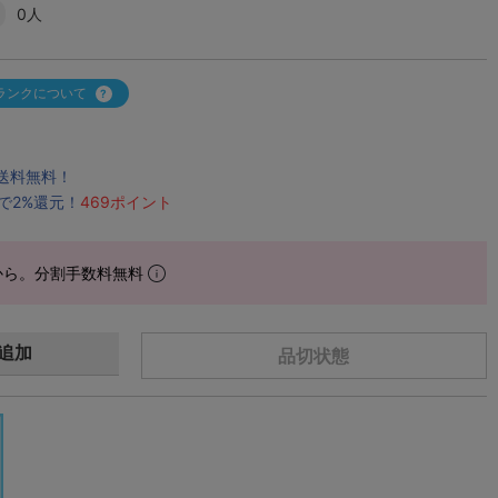
0人
ランクについて
で送料無料！
で2%還元！
469ポイント
から。分割手数料無料
追加
品切状態