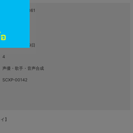
4524135092861
L06669697
映像・音楽
2023年03月29日
4
声優・歌手・音声合成
SCXP-00142
ーレイ】