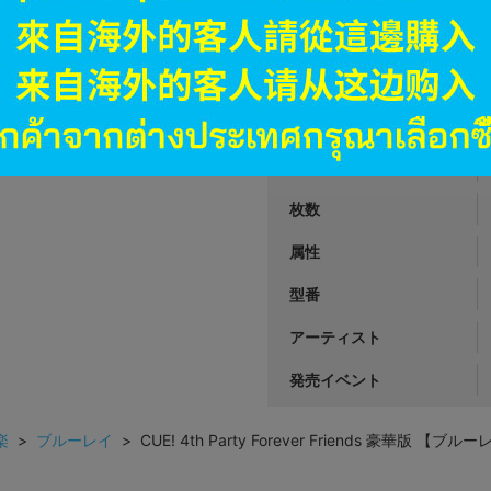
JANコード
商品番号
商品カテゴリ
発売日
枚数
属性
型番
アーティスト
発売イベント
楽
>
ブルーレイ
> CUE! 4th Party Forever Friends 豪華版 【ブル