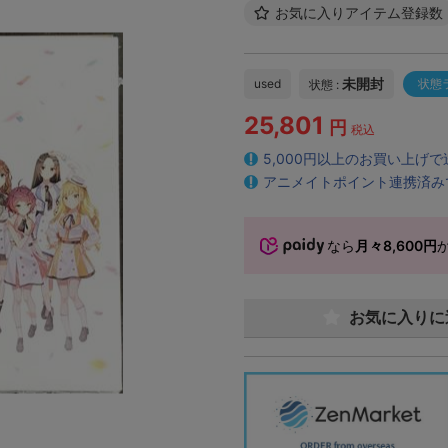
お気に入りアイテム登録数
未開封
used
状態
状態 :
25,801
円
税込
5,000円以上のお買い上げ
アニメイトポイント連携済み
なら
月々8,600円
お気に入りに