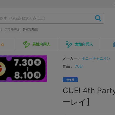
!
プラモデル
碧棺左馬刻
ーム
男性向同人
女性向同人
メーカー：
ポニーキャニオン
作品：
CUE!
全年齢
CUE! 4th Par
ーレイ】