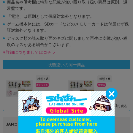
商品名や備考欄に特別な記載が無い限り取り扱い商品は原則、通
常盤です。
「電池」は原則として保証対象外となります。
ゲーム機本体には、SDカードなどのメモリーカードは付属せず保
証対象外となります。
ディスク類の読み取り面のキズに関しまして再生に支障が無い程
度のキズがある場合がございます。
※詳細につきましてはコチラ
状態違いの同一商品
A
A
状態 :
状態 :
オンライン
大宮店
2,090
1,990
円 税込
円 税込
品切状態
在庫あり
JANコード
2900019683639