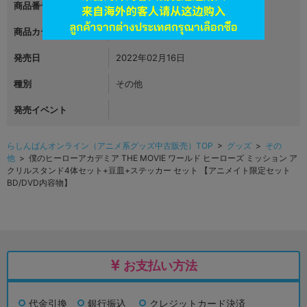
商品番号
L06681938
商品カテゴリ
グッズ
発売日
2022年02月16日
種別
その他
発売イベント
らしんばんオンライン（アニメ系グッズ中古販売）TOP
>
グッズ
>
その
他
> 僕のヒーローアカデミア THE MOVIE ワールド ヒーローズ ミッション ア
クリルスタンド4体セット+豆皿+ステッカー セット 【アニメイト限定セット
BD/DVD内容物】
お支払い方法
代金引換
銀行振込
クレジットカード決済