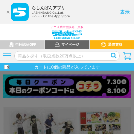
らしんばんアプリ
表示
LASHINBANG Co.,Ltd.
FREE - On the App Store
アニメ系中古販売・買取
年齢認証OFF
マイページ
通信買取
カートに
0
個の商品が入っています