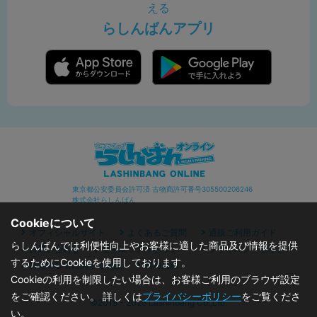
える
らしんばんアプリ
東京都公安委員会許可済 古物商許可番号305500206246
株式会社らしんばん
Cookieについて
オフィシャルサイト
よくあるご質問
通販ご利用ガイド
らしんばんでは利便性向上やお客様に適した商品及び情報を提供
お問い合わせ
セキュリティポリシー
プライバシーポリシー
するためにCookieを使用しております。
特定商取引に関する表記
利用規約
Cookieの利用を制限したい場合は、お客様ご利用のブラウザ設定
をご確認ください。 詳しくは
プライバシーポリシー
をご覧くださ
©2019 - 2026 Lashinbang Co.,Ltd.
い。