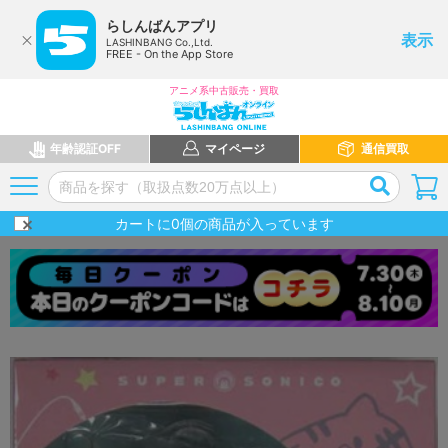
らしんばんアプリ
表示
LASHINBANG Co.,Ltd.
FREE - On the App Store
アニメ系中古販売・買取
年齢認証OFF
マイページ
通信買取
カートに
0
個の商品が入っています