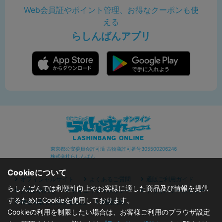
Web会員証やポイント管理、お得なクーポンも使
える
らしんばんアプリ
東京都公安委員会許可済 古物商許可番号305500206246
株式会社らしんばん
Cookieについて
オフィシャルサイト
よくあるご質問
通販ご利用ガイド
らしんばんでは利便性向上やお客様に適した商品及び情報を提供
お問い合わせ
セキュリティポリシー
プライバシーポリシー
するためにCookieを使用しております。
特定商取引に関する表記
利用規約
Cookieの利用を制限したい場合は、お客様ご利用のブラウザ設定