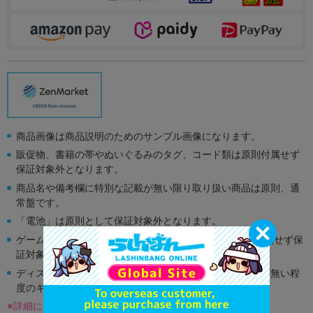
商品画像は商品説明のためのサンプル画像になります。
販促物、書籍の帯やぬいぐるみのタグ、コード類は原則付属せず
保証対象外となります。
商品名や備考欄に特別な記載が無い限り取り扱い商品は原則、通
常盤です。
「電池」は原則として保証対象外となります。
ゲーム機本体には、SDカードなどのメモリーカードは付属せず保
証対象外となります。
ディスク類の読み取り面のキズに関しまして再生に支障が無い程
度のキズがある場合がございます。
※詳細につきましてはコチラ