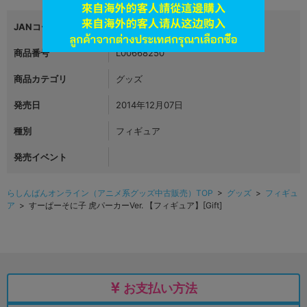
JANコード
4582465683784
商品番号
L00668250
商品カテゴリ
グッズ
発売日
2014年12月07日
種別
フィギュア
発売イベント
らしんばんオンライン（アニメ系グッズ中古販売）TOP
>
グッズ
>
フィギュ
ア
> すーぱーそに子 虎パーカーVer. 【フィギュア】[Gift]
お支払い方法