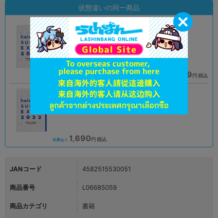
状態違いの同一商品
A
A
状態 :
状態 :
オンライン
姫路店
990
1,089
円 税込
円 税込
在庫あり
在庫あり
A
状態 :
熊本店
1,690
円 税込
在庫あり
JANコード
4582515530051
商品番号
L06685059
商品カテゴリ
書籍