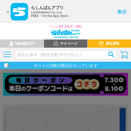
らしんばんアプリ
表示
LASHINBANG Co.,Ltd.
FREE - On the App Store
アニメ系中古販売・買取
年齢認証OFF
マイページ
通信買取
カートに
0
個の商品が入っています