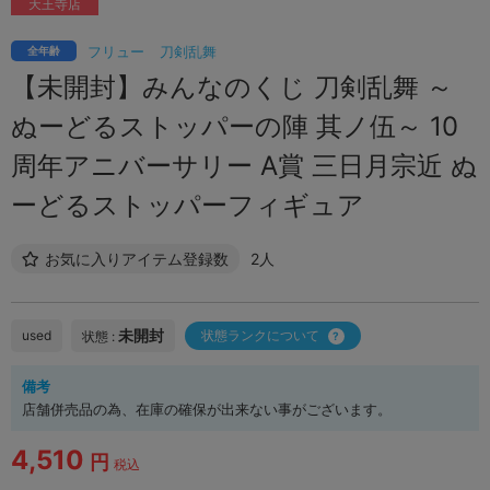
天王寺店
フリュー
刀剣乱舞
全年齢
【未開封】みんなのくじ 刀剣乱舞 ～
ぬーどるストッパーの陣 其ノ伍～ 10
周年アニバーサリー A賞 三日月宗近 ぬ
ーどるストッパーフィギュア
お気に入りアイテム登録数
2人
未開封
used
状態ランクについて
状態 :
備考
店舗併売品の為、在庫の確保が出来ない事がございます。
4,510
円
税込