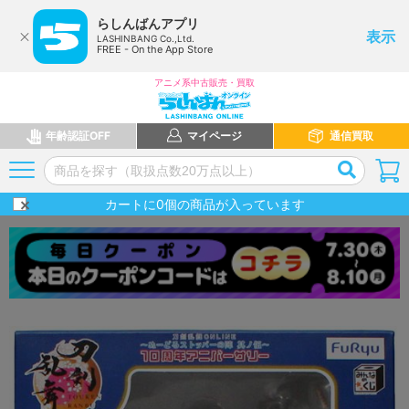
らしんばんアプリ
表示
LASHINBANG Co.,Ltd.
FREE - On the App Store
アニメ系中古販売・買取
年齢認証OFF
マイページ
通信買取
カートに
0
個の商品が入っています