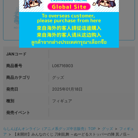
A
状態 :
オンライン
4,490
円 税込
品切状態
JANコード
商品番号
L06716903
商品カテゴリ
グッズ
発売日
2025年01月18日
種別
フィギュア
発売イベント
らしんばんオンライン（アニメ系グッズ中古販売）TOP
>
グッズ
>
フィギュ
ア
> 【未開封】みんなのくじ 刀剣乱舞 ～ぬーどるストッパーの陣 其ノ伍～