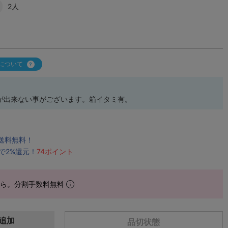
2人
について
が出来ない事がございます。箱イタミ有。
で送料無料！
で2%還元！
74ポイント
から。分割手数料無料
追加
品切状態