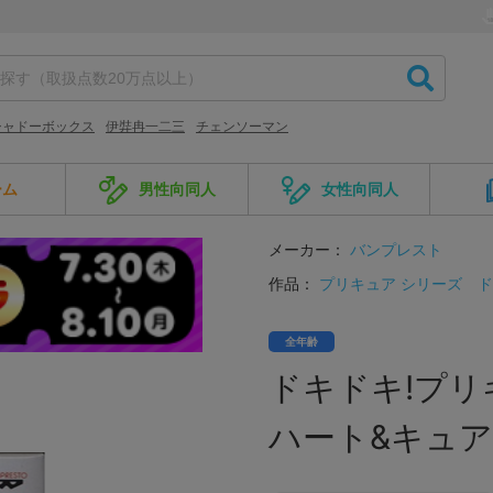
シャドーボックス
伊弉冉一二三
チェンソーマン
ーム
男性向同人
女性向同人
メーカー：
バンプレスト
作品：
プリキュア シリーズ
ド
全年齢
ドキドキ!プリ
ハート&キュア