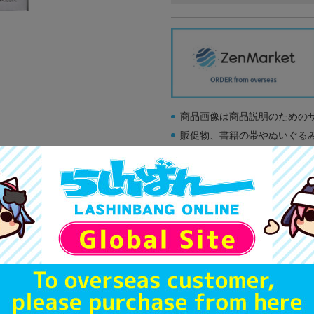
商品画像は商品説明のための
販促物、書籍の帯やぬいぐる
商品名や備考欄に特別な記載
「電池」は原則として保証対
ゲーム機本体には、SDカー
ディスク類の読み取り面のキ
す。
※詳細につきましてはコチラ
A
状態 :