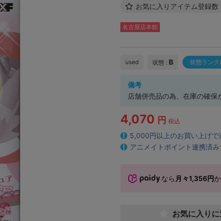
お気に入りアイテム登録数
名古屋店本館
B
used
状態ランク
状態 :
備考
店舗併売品の為、在庫の確保
4,070
円
税込
5,000円以上のお買い上げ
アニメイトポイント連携済み
なら
月々1,356円
お気に入りに