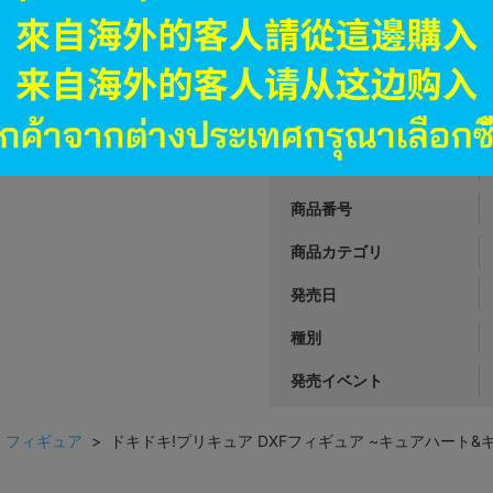
オンライン
3,990
円 税
品切状態
JANコード
商品番号
商品カテゴリ
発売日
種別
発売イベント
>
フィギュア
> ドキドキ!プリキュア DXFフィギュア ~キュアハート&