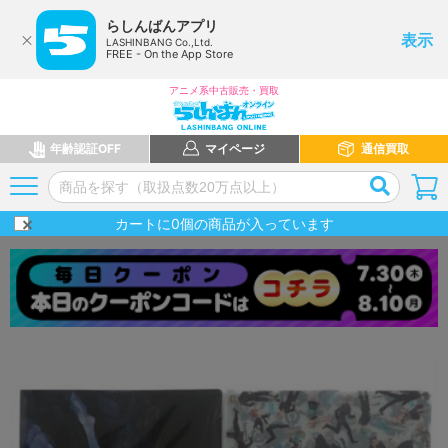
らしんばんアプリ
表示
LASHINBANG Co.,Ltd.
FREE - On the App Store
アニメ系中古販売・買取
年齢認証OFF
マイページ
通信買取
カートに
0
個の商品が入っています