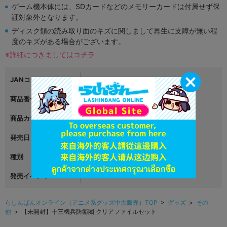
ゲーム機本体には、SDカードなどのメモリーカードは付属せず保
証対象外となります。
ディスク類の読み取り面のキズに関しまして再生に支障が無い程
度のキズがある場合がございます。
※詳細につきましてはコチラ
JANコード
4549743775944
商品番号
L06764705
商品カテゴリ
グッズ
発売日
2022年11月25日
種別
その他
発売イベント
らしんばんオンライン（アニメ系グッズ中古販売）TOP
>
グッズ
>
その
他
> 【未開封】十三機兵防衛圏 クリアファイルセット