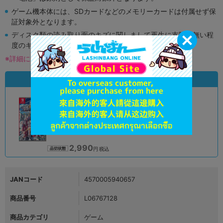
ゲーム機本体には、SDカードなどのメモリーカードは付属せず保
証対象外となります。
ディスク類の読み取り面のキズに関しまして再生に支障が無い程
度のキズがある場合がございます。
※詳細につきましてはコチラ
状態違いの同一商品
A
状態 :
オンライン
2,990
円 税込
品切状態
JANコード
4570005940657
商品番号
L06767128
商品カテゴリ
ゲーム