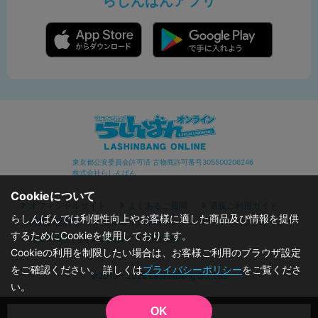
らしんばんアプリ
東京都公安委員会許可済 古物商許可番号305500206246
株式会社らしんばん
Cookieについて
オフィシャルサイト
よくあるご質問
通販ご利用ガイド
らしんばんでは利便性向上やお客様に適した商品及び情報を提供
お問い合わせ
セキュリティポリシー
プライバシーポリシー
するためにCookieを使用しております。
特定商取引に関する表記
利用規約
Cookieの利用を制限したい場合は、お客様ご利用のブラウザ設定
をご確認ください。 詳しくは
プライバシーポリシー
をご覧くださ
©2019 - 2026 Lashinbang Co.,Ltd.
い。
OK
品切状態