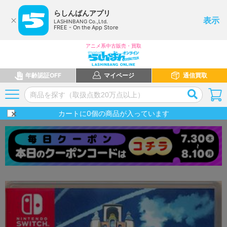
らしんばんアプリ
表示
LASHINBANG Co.,Ltd.
FREE - On the App Store
アニメ系中古販売・買取
年齢認証OFF
マイページ
通信買取
カートに
0
個の商品が入っています