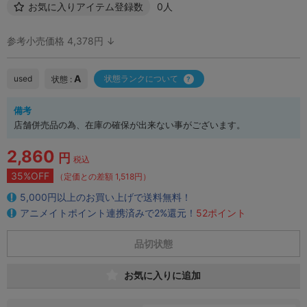
お気に入りアイテム登録数
0人
参考小売価格 4,378円 ↓
A
used
状態ランクについて
状態 :
備考
店舗併売品の為、在庫の確保が出来ない事がございます。
2,860
円
税込
35%OFF
（定価との差額 1,518円）
5,000円以上のお買い上げで送料無料！
アニメイトポイント連携済みで2%還元！
52ポイント
品切状態
お気に入りに追加