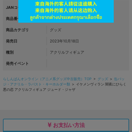
JANコード
4573548089333
商品番号
L06773831
商品カテゴリ
グッズ
発売日
2023年10月18日
種別
アクリルフィギュア
発売イベント
らしんばんオンライン（アニメ系グッズ中古販売）TOP
>
グッズ
>
缶バッ
ジ・アクリル・ラバスト・キーホルダー類
> イケメンヴィラン 闇夜にひらく
悪の恋 アクリルフィギュア ジュード・ジャザ
お支払い方法