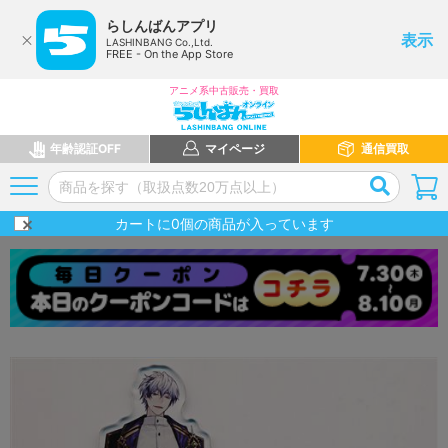
らしんばんアプリ
表示
LASHINBANG Co.,Ltd.
FREE - On the App Store
アニメ系中古販売・買取
年齢認証OFF
マイページ
通信買取
カートに
0
個の商品が入っています