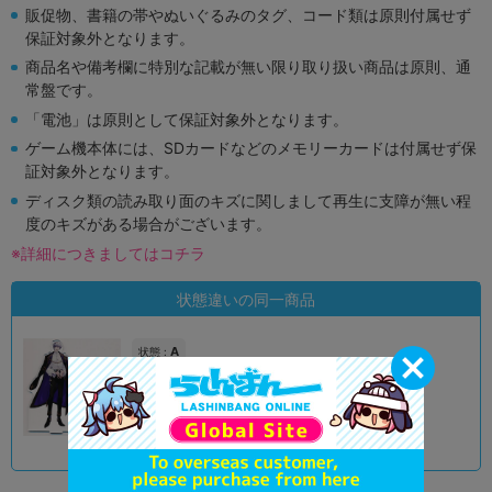
販促物、書籍の帯やぬいぐるみのタグ、コード類は原則付属せず
保証対象外となります。
商品名や備考欄に特別な記載が無い限り取り扱い商品は原則、通
常盤です。
「電池」は原則として保証対象外となります。
ゲーム機本体には、SDカードなどのメモリーカードは付属せず保
証対象外となります。
ディスク類の読み取り面のキズに関しまして再生に支障が無い程
度のキズがある場合がございます。
※詳細につきましてはコチラ
状態違いの同一商品
A
状態 :
オンライン
2,390
円 税込
品切状態