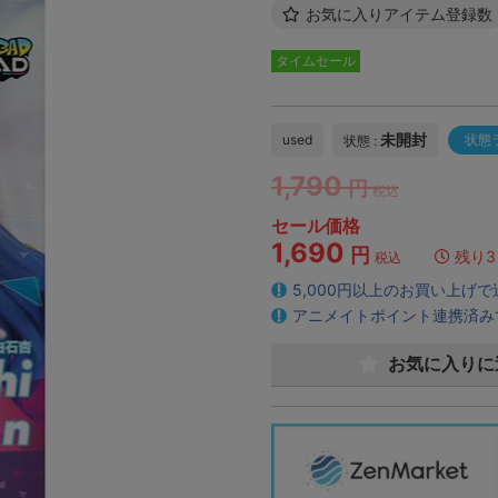
お気に入りアイテム登録数
タイムセール
未開封
used
状態
状態 :
1,790
円
税込
セール価格
1,690
円
残り3
税込
5,000円以上のお買い上げ
アニメイトポイント連携済み
お気に入りに