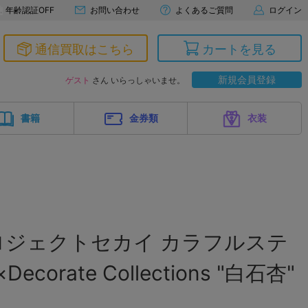
年齢認証OFF
お問い合わせ
よくあるご質問
ログイン
通信買取はこちら
カートを見る
新規会員登録
ゲスト
さん いらっしゃいませ。
書籍
金券類
衣装
ロジェクトセカイ カラフルステ
Decorate Collections "白石杏"