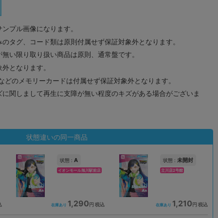
サンプル画像になります。
みのタグ、コード類は原則付属せず保証対象外となります。
が無い限り取り扱い商品は原則、通常盤です。
象外となります。
ドなどのメモリーカードは付属せず保証対象外となります。
ズに関しまして再生に支障が無い程度のキズがある場合がございま
状態違いの同一商品
A
未開封
状態 :
状態 :
イオンモール旭川駅前店
立川店2号館
1,290
1,210
込
円 税込
円 税込
在庫あり
在庫あり