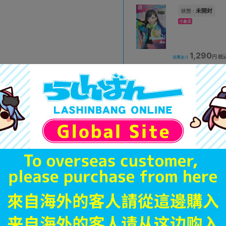
未開封
状態 :
小倉店
1,290
円 税
在庫あり
未開封
状態 :
イオンモール新利府店
1,390
円 税
在庫あり
未開封
状態 :
モラージュ菖蒲店
1,290
円 税
在庫あり
未開封
状態 :