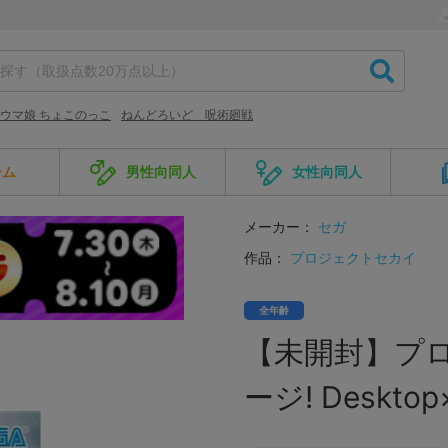
ウマ娘 ちょこのっこ
ねんどろいど 呪術廻戦
ーム
男性向同人
女性向同人
メーカー：
セガ
作品：
プロジェクトセカイ
全年齢
【未開封】プ
ージ! Desktop×