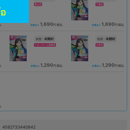
郡山店
千葉店
1,690
1,690
込
円 税込
円 税込
在庫あり
在庫あり
未開封
未開封
状態 :
状態 :
イオンモール高岡店
大宮店
1,290
1,290
込
円 税込
円 税込
在庫あり
在庫あり
込
4582733440842