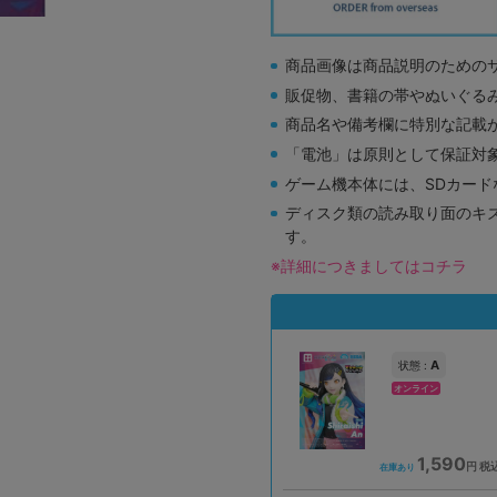
商品画像は商品説明のための
販促物、書籍の帯やぬいぐる
商品名や備考欄に特別な記載
「電池」は原則として保証対
ゲーム機本体には、SDカー
ディスク類の読み取り面のキ
す。
※詳細につきましてはコチラ
A
状態 :
オンライン
1,590
円 税
在庫あり