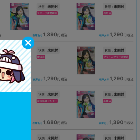
未開封
未開封
状態 :
状態 :
スマーク伊勢崎店
長野店
1,390
1,290
込
円 税込
円 税込
在庫あり
在庫あり
未開封
未開封
状態 :
状態 :
横浜店
プライムツリー赤池店
1,290
1,290
込
円 税込
円 税込
在庫あり
在庫あり
未開封
未開封
状態 :
状態 :
新座流通センター
高崎店
1,680
1,390
込
円 税込
円 税込
在庫あり
在庫あり
未開封
未開封
状態 :
状態 :