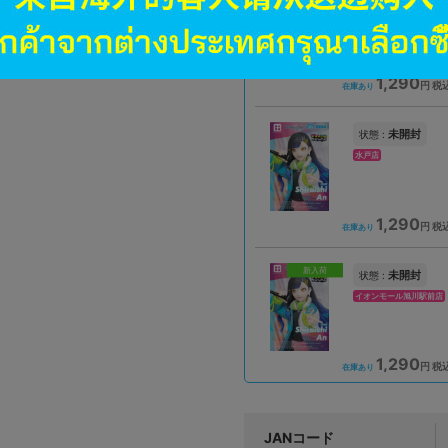
岡山店
1,290
円 税
在庫あり
未開封
状態 :
水戸店
1,290
円 税
在庫あり
新入荷
未開封
状態 :
イオンモール旭川駅前店
1,290
円 税
在庫あり
JANコード