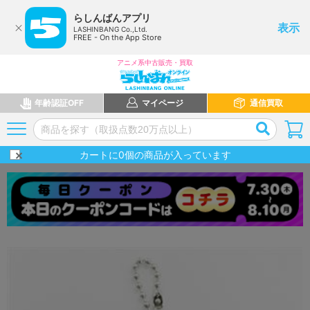
らしんばんアプリ
表示
LASHINBANG Co.,Ltd.
FREE - On the App Store
アニメ系中古販売・買取
年齢認証OFF
マイページ
通信買取
カートに
0
個の商品が入っています