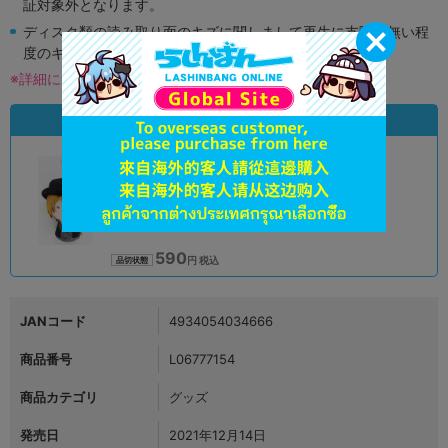
証対象外となります。
ディスク類の読み取り面のキズに関しまして再生に支障が無い程
度のキズがある場合がございます。
※詳細につきましてはコチラ
状態違いの同一商品
A
状態 :
オンライン
590
円 税込
品切状態
JANコード
4934054034666
商品番号
L06777154
商品カテゴリ
グッズ
発売日
2021年12月14日