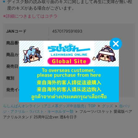
ディスク類の読み取り面のキズに関しまして再生に支障が無い程
度のキズがある場合がございます。
※詳細につきましてはコチラ
JANコード
4570179591693
商品番号
L06781862
商品カテゴリ
グッズ
発売日
2023年09月16日
種別
アクリルフィギュア
発売イベント
らしんばんオンライン（アニメ系グッズ中古販売）TOP
>
グッズ
>
缶バッ
ジ・アクリル・ラバスト・キーホルダー類
> フルーツバスケット 愛蔵版ペア
アクリルスタンド 25周年記念ver. 透&今日子