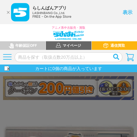
らしんばんアプリ
表示
LASHINBANG Co.,Ltd.
FREE - On the App Store
アニメ系中古販売・買取
年齢認証OFF
マイページ
通信買取
カートに
0
個の商品が入っています