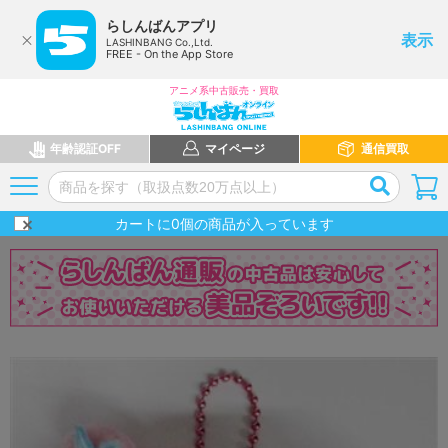
らしんばんアプリ
表示
LASHINBANG Co.,Ltd.
FREE - On the App Store
アニメ系中古販売・買取
年齢認証OFF
マイページ
通信買取
カートに
0
個の商品が入っています