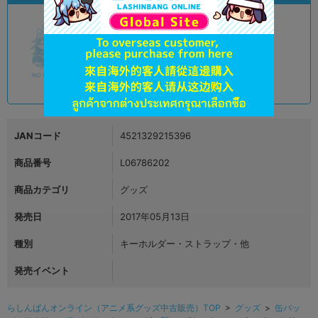
A
状態 :
オンライン
990
円 税込
品切状態
JANコード
4521329215396
商品番号
L06786202
商品カテゴリ
グッズ
発売日
2017年05月13日
種別
キーホルダー・ストラップ・他
発売イベント
らしんばんオンライン（アニメ系グッズ中古販売）TOP
>
グッズ
>
缶バッ