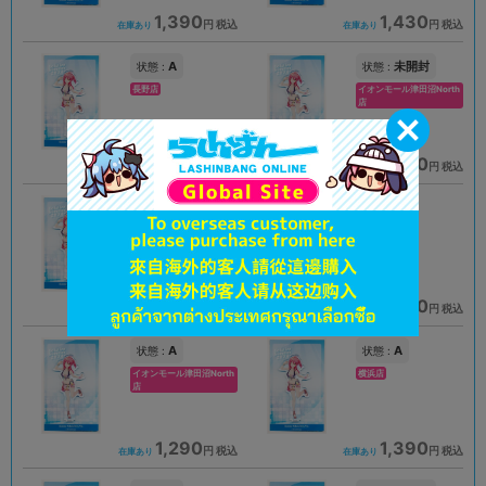
1,390
1,430
円 税込
円 税込
在庫あり
在庫あり
A
未開封
状態 :
状態 :
長野店
イオンモール津田沼North
店
990
1,390
円 税込
円 税込
在庫あり
在庫あり
A
A
状態 :
状態 :
水戸店
郡山店
1,690
1,390
円 税込
円 税込
在庫あり
在庫あり
A
A
状態 :
状態 :
イオンモール津田沼North
横浜店
店
1,290
1,390
円 税込
円 税込
在庫あり
在庫あり