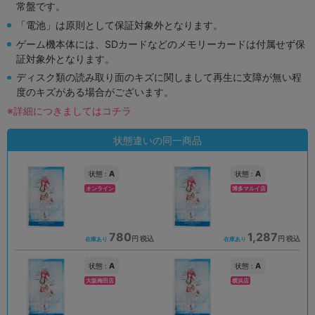
常盤です。
「電池」は原則として保証対象外となります。
ゲーム機本体には、SDカードなどのメモリーカードは付属せず保
証対象外となります。
ディスク類の読み取り面のキズに関しまして再生に支障が無い程
度のキズがある場合がございます。
※詳細につきましてはコチラ
状態違いの同一商品
A
A
状態 :
状態 :
オンライン
博多マルイ店
780
1,287
円 税込
円 税込
在庫あり
在庫あり
A
A
状態 :
状態 :
大阪梅田店
横浜店