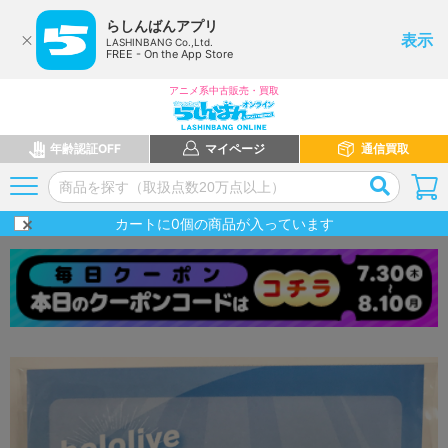
らしんばんアプリ
表示
LASHINBANG Co.,Ltd.
FREE - On the App Store
アニメ系中古販売・買取
年齢認証OFF
マイページ
通信買取
カートに
0
個の商品が入っています