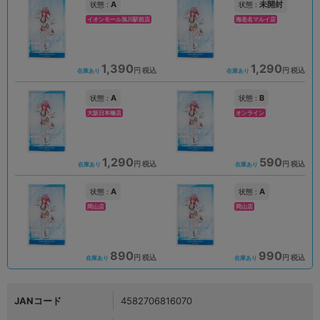
A
未開封
状態 :
状態 :
イオンモール旭川駅前店
海老名マルイ店
1,390
1,290
円 税込
円 税込
在庫あり
在庫あり
A
B
状態 :
状態 :
大阪日本橋店
オンライン
1,290
590
円 税込
円 税込
在庫あり
在庫あり
A
A
状態 :
状態 :
岡山店
岡山店
890
990
円 税込
円 税込
在庫あり
在庫あり
JANコード
4582706816070