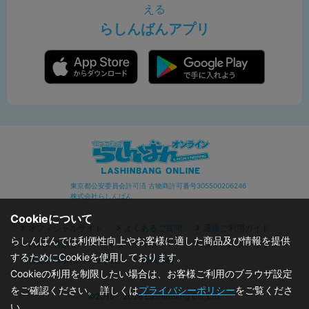
える
らしんばんアプリ
東京都公安委員会許可済 古物商許可番号305500206246
株式会社らしんばん
Cookieについて
オフィシャルサイト
よくあるご質問
通販ご利用ガイド
らしんばんでは利便性向上やお客様に適した商品及び情報を提供
お問い合わせ
セキュリティポリシー
プライバシーポリシー
するためにCookieを使用しております。
特定商取引に関する表記
利用規約
Cookieの利用を制限したい場合は、お客様ご利用のブラウザ設定
をご確認ください。 詳しくは
プライバシーポリシー
をご覧くださ
©2019 - 2026 Lashinbang Co.,Ltd.
い。