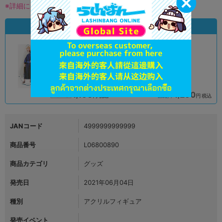
※詳細につきましてはコチラ
状態違いの同一商品
A
A
状態 :
状態 :
オンライン
水戸店
1,190
1,290
円 税込
円 税込
品切状態
在庫あり
JANコード
4999999999999
商品番号
L06800890
商品カテゴリ
グッズ
発売日
2021年06月04日
種別
アクリルフィギュア
発売イベント