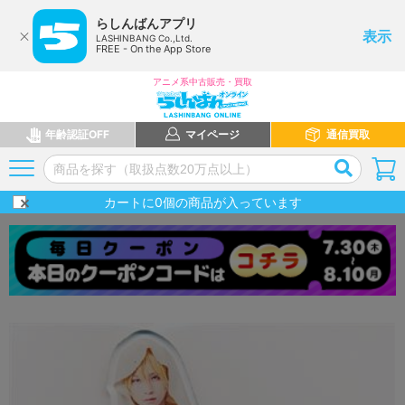
らしんばんアプリ
表示
LASHINBANG Co.,Ltd.
FREE - On the App Store
アニメ系中古販売・買取
年齢認証OFF
マイページ
通信買取
カートに
0
個の商品が入っています