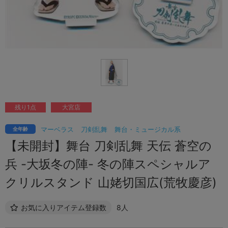
残り1点
大宮店
マーベラス
刀剣乱舞
舞台・ミュージカル系
全年齢
【未開封】舞台 刀剣乱舞 天伝 蒼空の
兵 -大坂冬の陣- 冬の陣スペシャルア
クリルスタンド 山姥切国広(荒牧慶彦)
お気に入りアイテム登録数
8人