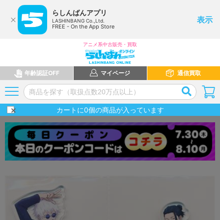
らしんばんアプリ
表示
LASHINBANG Co.,Ltd.
FREE - On the App Store
アニメ系中古販売・買取
年齢認証OFF
マイページ
通信買取
カートに
0
個の商品が入っています