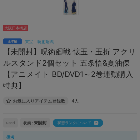
大阪日本橋店
東宝
呪術廻戦
全年齢
【未開封】呪術廻戦 懐玉・玉折 アクリ
ルスタンド2個セット 五条悟&夏油傑
【アニメイト BD/DVD1～2巻連動購入
特典】
お気に入りアイテム登録数
4人
未開封
used
状態ランクについて
状態 :
備考