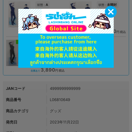
A
未開封
状態 :
状態 :
オンライン
浜松店
2,190
2,290
円 税込
円 税込
品切状態
在庫あり
新入荷
未開封
状態 :
京都店２号館
3,890
円 税込
在庫あり
JANコード
4999999999999
商品番号
L06810649
商品カテゴリ
グッズ
発売日
2023年11月22日