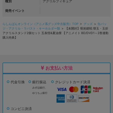
種別
アクリルフィギュア
発売イベント
らしんばんオンライン（アニメ系グッズ中古販売）TOP
>
グッズ
>
缶バッ
ジ・アクリル・ラバスト・キーホルダー類
> 【未開封】呪術廻戦 懐玉・玉折
アクリルスタンド2個セット 五条悟&夏油傑 【アニメイト BD/DVD1～2巻連動
購入特典】
お支払い方法
代金引換
銀行振込
クレジットカード決済
みずほ銀行、
ゆうちょ銀行
コンビニ決済