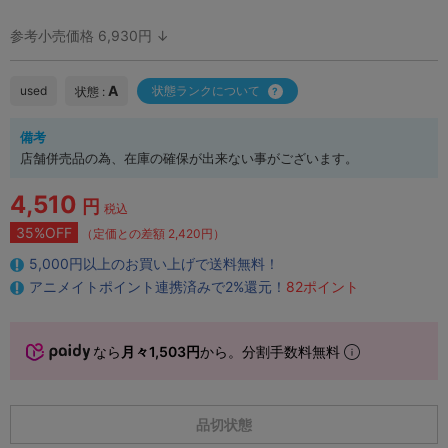
参考小売価格 6,930円 ↓
A
used
状態ランクについて
状態 :
備考
店舗併売品の為、在庫の確保が出来ない事がございます。
4,510
円
税込
35%OFF
（定価との差額 2,420円）
5,000円以上のお買い上げで送料無料！
アニメイトポイント連携済みで2%還元！
82ポイント
なら
月々1,503円
から。分割手数料無料
品切状態