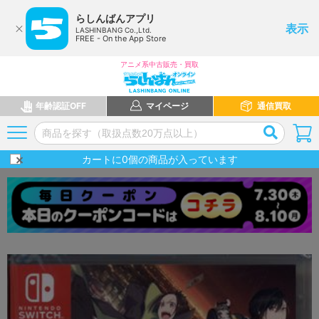
らしんばんアプリ
表示
LASHINBANG Co.,Ltd.
FREE - On the App Store
アニメ系中古販売・買取
年齢認証OFF
マイページ
通信買取
カートに
0
個の商品が入っています