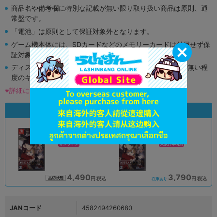
商品名や備考欄に特別な記載が無い限り取り扱い商品は原則、通
常盤です。
「電池」は原則として保証対象外となります。
ゲーム機本体には、SDカードなどのメモリーカードは付属せず保
証対象外となります。
ディスク類の読み取り面のキズに関しまして再生に支障が無い程
度のキズがある場合がございます。
※詳細につきましてはコチラ
状態違いの同一商品
A
B
状態 :
状態 :
オンライン
大阪日本橋店
4,490
3,790
円 税込
円 税込
品切状態
在庫あり
JANコード
4582494260680