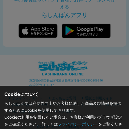
える
らしんばんアプリ
東京都公安委員会許可済 古物商許可番号305500206246
株式会社らしんばん
Cookieについて
オフィシャルサイト
よくあるご質問
通販ご利用ガイド
らしんばんでは利便性向上やお客様に適した商品及び情報を提供
お問い合わせ
セキュリティポリシー
プライバシーポリシー
するためにCookieを使用しております。
特定商取引に関する表記
利用規約
Cookieの利用を制限したい場合は、お客様ご利用のブラウザ設定
をご確認ください。 詳しくは
プライバシーポリシー
をご覧くださ
©2019 - 2026 Lashinbang Co.,Ltd.