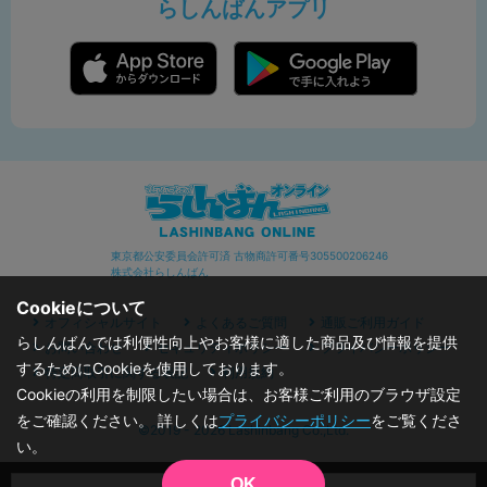
らしんばんアプリ
東京都公安委員会許可済 古物商許可番号305500206246
株式会社らしんばん
Cookieについて
オフィシャルサイト
よくあるご質問
通販ご利用ガイド
らしんばんでは利便性向上やお客様に適した商品及び情報を提供
お問い合わせ
セキュリティポリシー
プライバシーポリシー
するためにCookieを使用しております。
特定商取引に関する表記
利用規約
Cookieの利用を制限したい場合は、お客様ご利用のブラウザ設定
をご確認ください。 詳しくは
プライバシーポリシー
をご覧くださ
©2019 - 2026 Lashinbang Co.,Ltd.
い。
OK