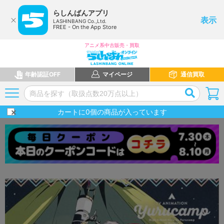
らしんばんアプリ
表示
LASHINBANG Co.,Ltd.
FREE - On the App Store
アニメ系中古販売・買取
年齢認証OFF
マイページ
通信買取
カートに
0
個の商品が入っています