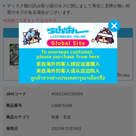
ディスク類の読み取り面のキズに関しまして再生に支障が無い程
度のキズがある場合がございます。
※詳細につきましてはコチラ
状態違いの同一商品
A
B
状態 :
状態 :
オンライン
大阪梅田店
9,990
7,790
円 税込
円 税込
品切状態
在庫あり
JANコード
4562240235926
商品番号
L06815266
商品カテゴリ
映像・音楽
発売日
2020年12月16日