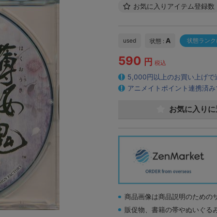
お気に入りアイテム登録数
A
used
状態ランク
状態 :
590
円
税込
5,000円以上のお買い上げ
アニメイトポイント連携済み
お気に入りに
商品画像は商品説明のための
販促物、書籍の帯やぬいぐる