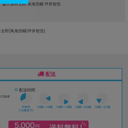
森久保祥太郎 鳥海浩輔 坪井智浩
太郎|鳥海浩輔|坪井智浩]
配送
配送時間
佐川急便