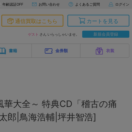
年齢認証OFF
お問い合わせ
よくあるご質問
ログイン
通信買取はこちら
カートを見る
新規会員登録
ゲスト
さん いらっしゃいませ。
書籍
金券類
衣装
風華大全～ 特典CD「稽古の痛
太郎|鳥海浩輔|坪井智浩]