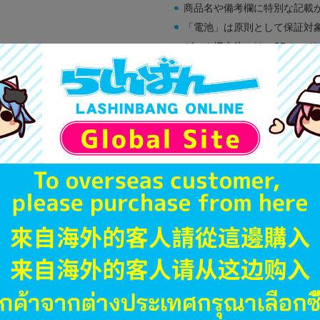
商品名や備考欄に特別な記載
「電池」は原則として保証対
ゲーム機本体には、SDカー
ディスク類の読み取り面のキ
す。
※詳細につきましてはコチラ
JANコード
商品番号
商品カテゴリ
発売日
枚数
属性
型番