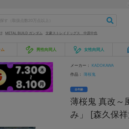
!
METAL BUILD ガンダム
文豪ストレイドッグス 中原中也
ーム
男性向同人
女性向同人
メーカー：
KADOKAWA
作品：
薄桜鬼
全年齢
薄桜鬼 真改～
み」 [森久保祥