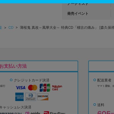
アーティスト
発売イベント
楽
>
CD
> 薄桜鬼 真改～風華大全～ 特典CD「稽古の痛み」 [森久保祥
お支払い方法
クレジットカード決済
配送業者
ょ銀行
ヤマト運輸、
送料
キャッシュレス決済