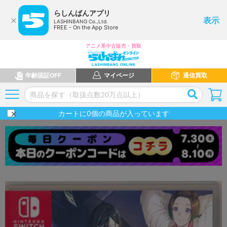
らしんばんアプリ
表示
LASHINBANG Co.,Ltd.
FREE - On the App Store
アニメ系中古販売・買取
年齢認証OFF
マイページ
通信買取
カートに
0
個の商品が入っています