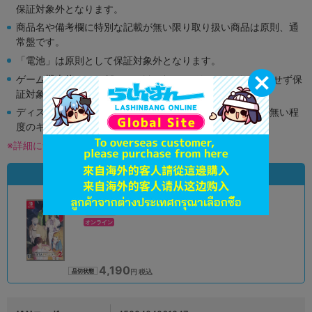
保証対象外となります。
商品名や備考欄に特別な記載が無い限り取り扱い商品は原則、通
常盤です。
「電池」は原則として保証対象外となります。
ゲーム機本体には、SDカードなどのメモリーカードは付属せず保
証対象外となります。
ディスク類の読み取り面のキズに関しまして再生に支障が無い程
度のキズがある場合がございます。
※詳細につきましてはコチラ
状態違いの同一商品
A
状態 :
オンライン
4,190
円 税込
品切状態