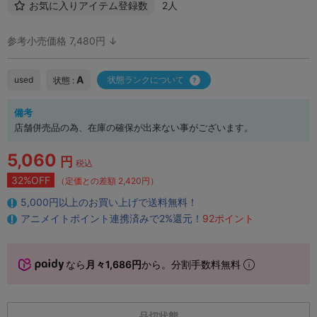
お気に入りアイテム登録数
2人
参考小売価格 7,480円 ↓
A
used
状態ランクについて
状態 :
備考
店舗併売品の為、在庫の確保が出来ない事がございます。
5,060
円
税込
32%OFF
（定価との差額 2,420円）
5,000円以上のお買い上げで送料無料！
アニメイトポイント連携済みで2%還元！
92ポイント
なら
月々1,686円
から。分割手数料無料
品切状態