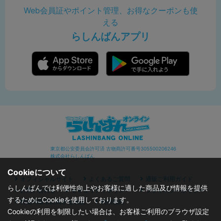
Web会員証やポイント管理、お得なクーポンも使
える
らしんばんアプリ
東京都公安委員会許可済 古物商許可番号305500206246
株式会社らしんばん
Cookieについて
オフィシャルサイト
よくあるご質問
通販ご利用ガイド
らしんばんでは利便性向上やお客様に適した商品及び情報を提供
お問い合わせ
セキュリティポリシー
プライバシーポリシー
するためにCookieを使用しております。
特定商取引に関する表記
利用規約
Cookieの利用を制限したい場合は、お客様ご利用のブラウザ設定