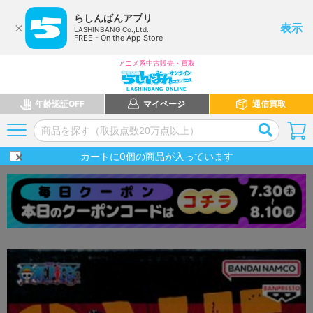
らしんばんアプリ
表示
LASHINBANG Co.,Ltd.
FREE - On the App Store
アニメ系中古販売・買取
年齢認証OFF
マイページ
通信買取
カートに
0
個の商品が入っています