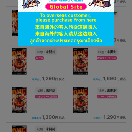
1,690
1,390
円 税込
円 税込
在庫あり
在庫あり
未開封
未開封
状態 :
状態 :
横浜店
郡山店
1,700
1,390
円 税込
円 税込
在庫あり
在庫あり
未開封
未開封
状態 :
状態 :
水戸店
横浜スカイビル店
1,290
1,690
円 税込
円 税込
在庫あり
在庫あり
未開封
未開封
状態 :
状態 :
イオンモール高岡店
スマーク伊勢崎店
1,390
1,290
円 税込
円 税込
在庫あり
在庫あり
未開封
状態 :