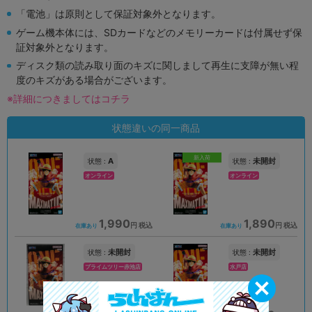
「電池」は原則として保証対象外となります。
ゲーム機本体には、SDカードなどのメモリーカードは付属せず保
証対象外となります。
ディスク類の読み取り面のキズに関しまして再生に支障が無い程
度のキズがある場合がございます。
※詳細につきましてはコチラ
状態違いの同一商品
新入荷
A
未開封
状態 :
状態 :
オンライン
オンライン
1,990
1,890
円 税込
円 税込
在庫あり
在庫あり
未開封
未開封
状態 :
状態 :
プライムツリー赤池店
水戸店