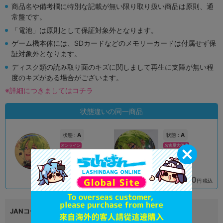
商品名や備考欄に特別な記載が無い限り取り扱い商品は原則、通
常盤です。
「電池」は原則として保証対象外となります。
ゲーム機本体には、SDカードなどのメモリーカードは付属せず保
証対象外となります。
ディスク類の読み取り面のキズに関しまして再生に支障が無い程
度のキズがある場合がございます。
※詳細につきましてはコチラ
状態違いの同一商品
A
A
状態 :
状態 :
オンライン
名古屋大須店
1,590
2,290
円 税込
円 税込
在庫あり
在庫あり
JANコード
4570170046239