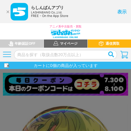
らしんばんアプリ
表示
LASHINBANG Co.,Ltd.
FREE - On the App Store
アニメ系中古販売・買取
年齢認証OFF
マイページ
通信買取
カートに
0
個の商品が入っています