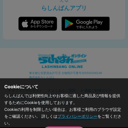
らしんばんアプリ
東京都公安委員会許可済 古物商許可番号305500206246
株式会社らしんばん
Cookieについて
オフィシャルサイト
よくあるご質問
通販ご利用ガイド
らしんばんでは利便性向上やお客様に適した商品及び情報を提供
お問い合わせ
セキュリティポリシー
プライバシーポリシー
するためにCookieを使用しております。
特定商取引に関する表記
利用規約
Cookieの利用を制限したい場合は、お客様ご利用のブラウザ設定
をご確認ください。 詳しくは
プライバシーポリシー
をご覧くださ
©2019 - 2026 Lashinbang Co.,Ltd.
い。