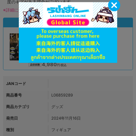
度のキズがある場合がございます。
※詳細につきましてはコチラ
状態違いの同一商品
A
状態 :
オンライン
4,980
円 税込
品切状態
JANコード
商品番号
L06859289
商品カテゴリ
グッズ
発売日
2024年11月16日
種別
フィギュア