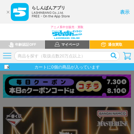
らしんばんアプリ
表示
LASHINBANG Co.,Ltd.
FREE - On the App Store
アニメ系中古販売・買取
年齢認証OFF
マイページ
通信買取
カートに
0
個の商品が入っています