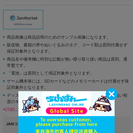
商品画像は商品説明のためのサンプル画像になります。
販促物、書籍の帯やぬいぐるみのタグ、コード類は原則付属せず
保証対象外となります。
商品名や備考欄に特別な記載が無い限り取り扱い商品は原則、通
常盤です。
「電池」は原則として保証対象外となります。
ゲーム機本体には、SDカードなどのメモリーカードは付属せず保
証対象外となります。
ディスク類の読み取り面のキズに関しまして再生に支障が無い程
度のキズがある場合がございます。
※詳細につきましてはコチラ
JANコード
4549576006147