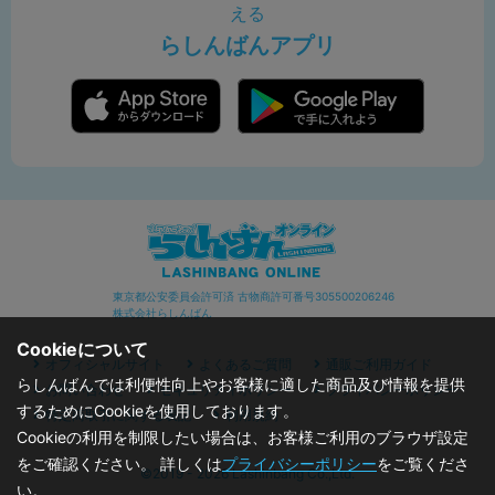
える
らしんばんアプリ
東京都公安委員会許可済 古物商許可番号305500206246
株式会社らしんばん
Cookieについて
オフィシャルサイト
よくあるご質問
通販ご利用ガイド
らしんばんでは利便性向上やお客様に適した商品及び情報を提供
お問い合わせ
セキュリティポリシー
プライバシーポリシー
するためにCookieを使用しております。
特定商取引に関する表記
利用規約
Cookieの利用を制限したい場合は、お客様ご利用のブラウザ設定
をご確認ください。 詳しくは
プライバシーポリシー
をご覧くださ
©2019 - 2026 Lashinbang Co.,Ltd.
い。