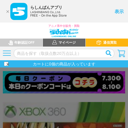
らしんばんアプリ
表示
LASHINBANG Co.,Ltd.
FREE - On the App Store
アニメ系中古販売・買取
年齢認証OFF
マイページ
通信買取
カートに
0
個の商品が入っています