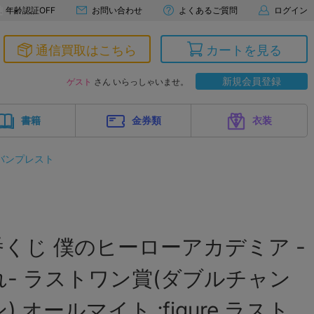
年齢認証OFF
お問い合わせ
よくあるご質問
ログイン
通信買取はこちら
カートを見る
新規会員登録
ゲスト
さん いらっしゃいませ。
書籍
金券類
衣装
バンプレスト
くじ 僕のヒーローアカデミア -
- ラストワン賞(ダブルチャン
 オールマイト ;figure ラスト