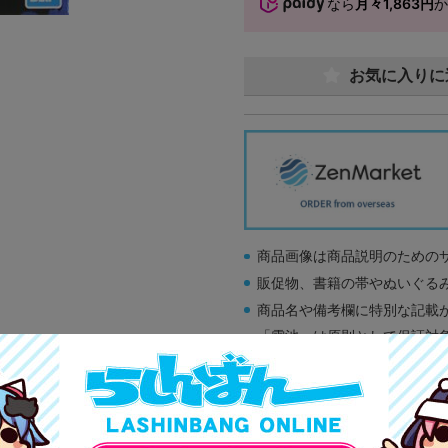
なら
月々1,863円
お気に入りに
商品画像は商品説明のための
販促物、書籍の帯やぬいぐる
商品名や備考欄に特別な記載
「電池」は原則として保証対
ゲーム機本体には、SDカー
ディスク類の読み取り面のキ
す。
※詳細につきましてはコチラ