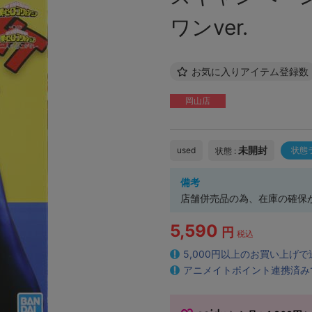
ワンver.
お気に入りアイテム登録数
岡山店
未開封
used
状態
状態 :
備考
店舗併売品の為、在庫の確保が
5,590
円
税込
5,000円以上のお買い上げ
アニメイトポイント連携済み