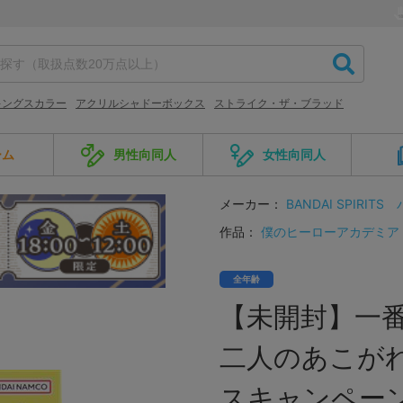
キングスカラー
アクリルシャドーボックス
ストライク・ザ・ブラッド
ーム
男性向同人
女性向同人
メーカー：
BANDAI SPIRITS
作品：
僕のヒーローアカデミア
全年齢
【未開封】一番
二人のあこがれ
スキャンペーン)