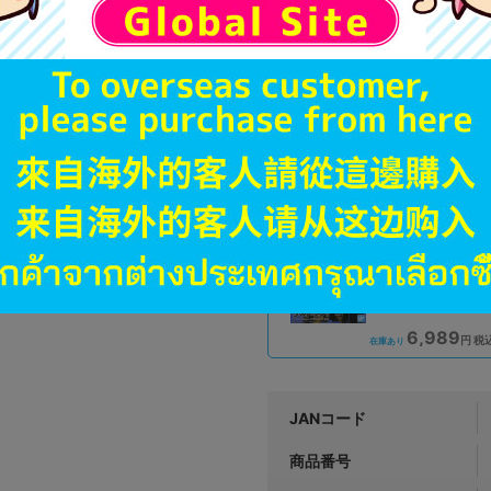
A
状態 :
オンライン
7,390
円 税
品切状態
未開封
状態 :
岡山店
6,989
円 税
在庫あり
JANコード
商品番号