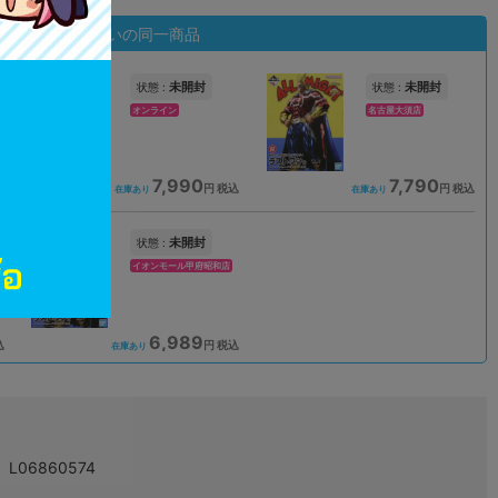
状態違いの同一商品
未開封
未開封
状態 :
状態 :
オンライン
名古屋大須店
7,990
7,790
込
円 税込
円 税込
在庫あり
在庫あり
未開封
状態 :
イオンモール甲府昭和店
6,989
込
円 税込
在庫あり
L06860574