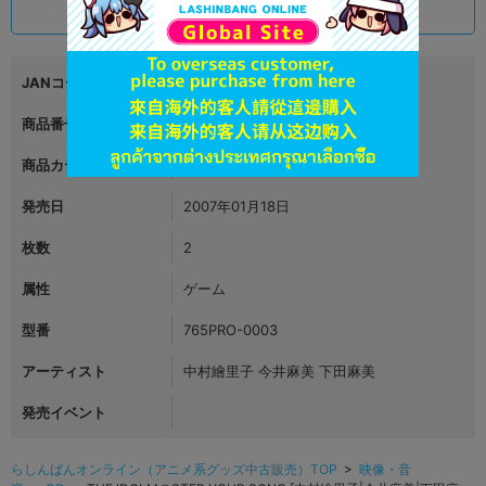
1,990
円 税込
品切状態
JANコード
4907953446427
商品番号
L06860975
商品カテゴリ
映像・音楽
発売日
2007年01月18日
枚数
2
属性
ゲーム
型番
765PRO-0003
アーティスト
中村繪里子 今井麻美 下田麻美
発売イベント
らしんばんオンライン（アニメ系グッズ中古販売）TOP
>
映像・音