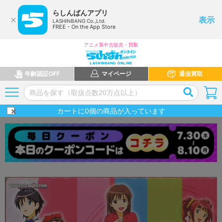
らしんばんアプリ
表示
LASHINBANG Co.,Ltd.
FREE - On the App Store
アニメ系中古販売・買取
年齢認証OFF
マイページ
通信買取
カートに
0
個の商品が入っています