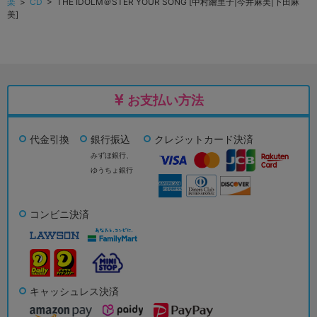
楽
>
CD
> THE IDOLM＠STER YOUR SONG [中村繪里子|今井麻美|下田麻
美]
お支払い方法
代金引換
銀行振込
クレジットカード決済
みずほ銀行、
ゆうちょ銀行
コンビニ決済
キャッシュレス決済