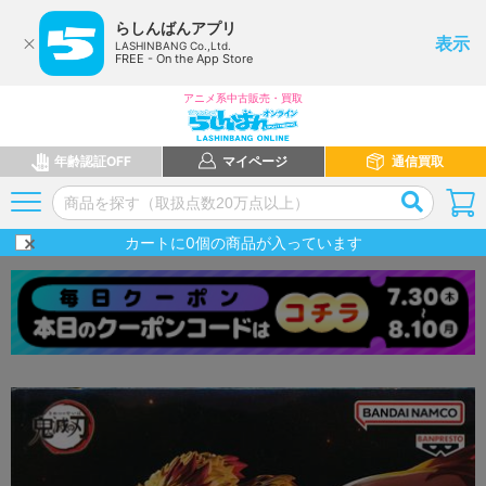
らしんばんアプリ
表示
LASHINBANG Co.,Ltd.
FREE - On the App Store
アニメ系中古販売・買取
年齢認証OFF
マイページ
通信買取
カートに
0
個の商品が入っています