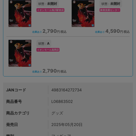
未開封
未開封
状態 :
状態 :
イオンモール旭川駅前店
新座流通センター
2,790
4,590
円 税込
円 税込
在庫あり
在庫あり
A
状態 :
イオンモール高岡店
2,790
円 税込
在庫あり
JANコード
4983164272734
商品番号
L06863502
商品カテゴリ
グッズ
発売日
2025年05月20日