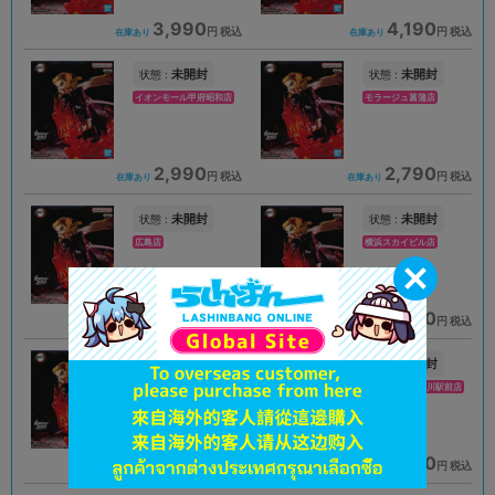
3,990
4,190
円 税込
円 税込
在庫あり
在庫あり
未開封
未開封
状態 :
状態 :
イオンモール甲府昭和店
モラージュ菖蒲店
2,990
2,790
円 税込
円 税込
在庫あり
在庫あり
未開封
未開封
状態 :
状態 :
広島店
横浜スカイビル店
3,890
3,990
円 税込
円 税込
在庫あり
在庫あり
未開封
未開封
状態 :
状態 :
仙台店
イオンモール旭川駅前店
2,490
2,790
円 税込
円 税込
在庫あり
在庫あり