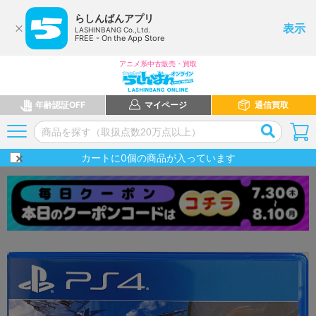
らしんばんアプリ
表示
LASHINBANG Co.,Ltd.
FREE - On the App Store
アニメ系中古販売・買取
年齢認証OFF
マイページ
通信買取
カートに
0
個の商品が入っています