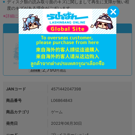
ディスク類の読み取り面のキズに関しまして再生に支障が無い程
度のキズがある場合がございます。
※詳細につきましてはコチラ
状態違いの同一商品
A
状態 :
オンライン
2,790
円 税込
品切状態
JANコード
4571442047398
商品番号
L06864843
商品カテゴリ
ゲーム
発売日
2022年06月30日
ハード
プレイステーション4