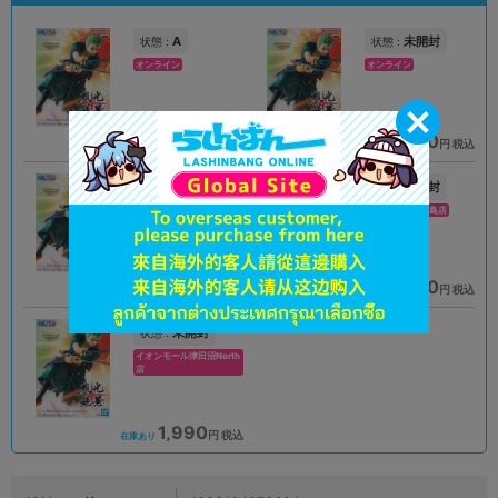
A
未開封
状態 :
状態 :
オンライン
オンライン
1,890
1,980
円 税込
円 税込
品切状態
在庫あり
未開封
未開封
状態 :
状態 :
アリオ倉敷店
イオンモール徳島店
1,690
1,890
円 税込
円 税込
在庫あり
在庫あり
未開封
状態 :
イオンモール津田沼North
店
1,990
円 税込
在庫あり