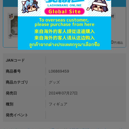
状態違いの同一商品
新入荷
A
未開封
状態 :
状態 :
オンライン
天王寺店
7,790
7,790
円 税込
円 税込
品切状態
在庫あり
JANコード
商品番号
L06869459
商品カテゴリ
グッズ
発売日
2024年07月27日
種別
フィギュア
発売イベント