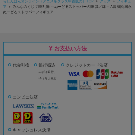
らしんばんオンライン（アニメ系グッズ中古販売）TOP
>
グッズ
>
フィギュ
ア
> みんなのくじ 刀剣乱舞 ～ぬーどるストッパーの陣 其ノ肆～ A賞 鶴丸国永
ぬーどるストッパーフィギュア
お支払い方法
代金引換
銀行振込
クレジットカード決済
みずほ銀行、
ゆうちょ銀行
コンビニ決済
キャッシュレス決済