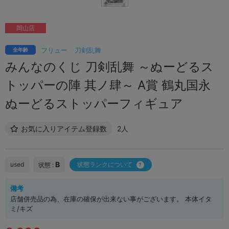
岡山店
フリュー
刀剣乱舞
全年齢
みんなのくじ 刀剣乱舞 ～ぬーどるス
トッパーの陣 其ノ肆～ A賞 鶴丸国永
ぬーどるストッパーフィギュア
お気に入りアイテム登録数
2人
B
used
状態ランクについて
状態 :
備考
店舗併売品の為、在庫の確保が出来ない事がございます。 本体イタ
ミ/キズ