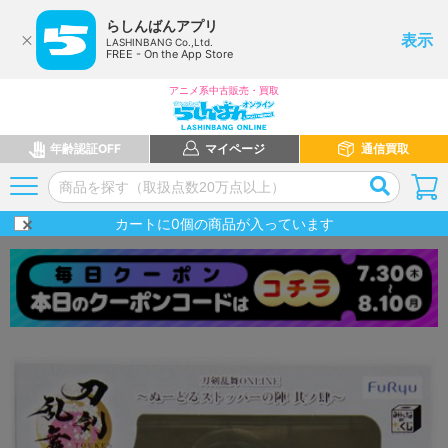
らしんばんアプリ
表示
LASHINBANG Co.,Ltd.
FREE - On the App Store
アニメ系中古販売・買取
年齢認証OFF
マイページ
通信買取
カートに
0
個の商品が入っています