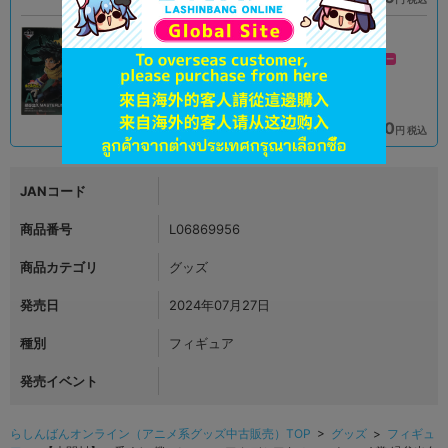
在庫あり
新入荷
A
A
状態 :
状態 :
立川店2号館
新座流通センター
2,990
2,990
円 税込
円 税込
在庫あり
在庫あり
JANコード
商品番号
L06869956
商品カテゴリ
グッズ
発売日
2024年07月27日
種別
フィギュア
発売イベント
らしんばんオンライン（アニメ系グッズ中古販売）TOP
>
グッズ
>
フィギュ