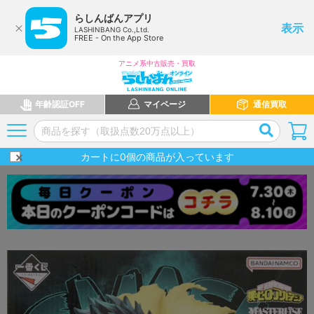
らしんばんアプリ
表示
LASHINBANG Co.,Ltd.
FREE - On the App Store
アニメ系中古販売・買取
年齢認証OFF
マイページ
通信買取
カートに
0
個の商品が入っています