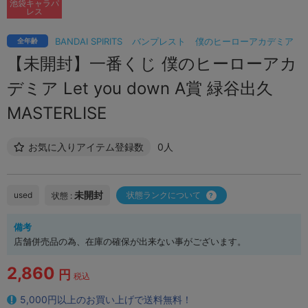
池袋キャラパ
レス
BANDAI SPIRITS
バンプレスト
僕のヒーローアカデミア
全年齢
【未開封】一番くじ 僕のヒーローアカ
デミア Let you down A賞 緑谷出久
MASTERLISE
お気に入りアイテム登録数
0人
未開封
used
状態ランクについて
状態 :
備考
店舗併売品の為、在庫の確保が出来ない事がございます。
2,860
円
税込
5,000円以上のお買い上げで送料無料！