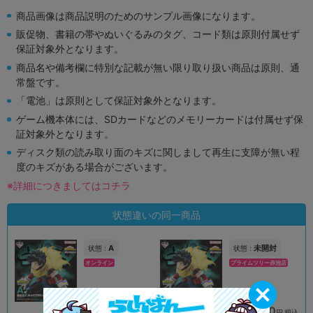
商品画像は商品説明のためのサンプル画像になります。
販促物、書籍の帯やぬいぐるみのタグ、コード類は原則付属せず
保証対象外となります。
商品名や備考欄に特別な記載が無い限り取り扱い商品は原則、通
常盤です。
「電池」は原則として保証対象外となります。
ゲーム機本体には、SDカードなどのメモリーカードは付属せず保
証対象外となります。
ディスク類の読み取り面のキズに関しまして再生に支障が無い程
度のキズがある場合がございます。
※詳細につきましてはコチラ
状態違いの同一商品
A
未開封
状態 :
状態 :
オンライン
プライムツリー赤池店
2,990
2,990
円 税込
円 税込
品切状態