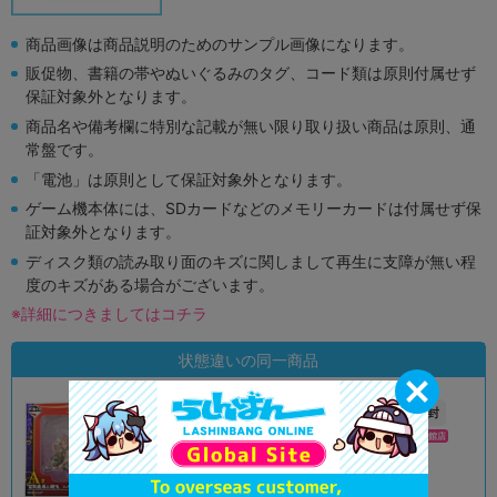
商品画像は商品説明のためのサンプル画像になります。
販促物、書籍の帯やぬいぐるみのタグ、コード類は原則付属せず
保証対象外となります。
商品名や備考欄に特別な記載が無い限り取り扱い商品は原則、通
常盤です。
「電池」は原則として保証対象外となります。
ゲーム機本体には、SDカードなどのメモリーカードは付属せず保
証対象外となります。
ディスク類の読み取り面のキズに関しまして再生に支障が無い程
度のキズがある場合がございます。
※詳細につきましてはコチラ
状態違いの同一商品
新入荷
A
未開封
状態 :
状態 :
オンライン
秋葉原ラジオ会館店