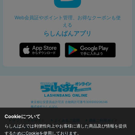
Web会員証やポイント管理、お得なクーポンも使
える
らしんばんアプリ
東京都公安委員会許可済 古物商許可番号305500206246
株式会社らしんばん
Cookieについて
オフィシャルサイト
よくあるご質問
通販ご利用ガイド
らしんばんでは利便性向上やお客様に適した商品及び情報を提供
お問い合わせ
セキュリティポリシー
プライバシーポリシー
するためにCookieを使用しております。
特定商取引に関する表記
利用規約