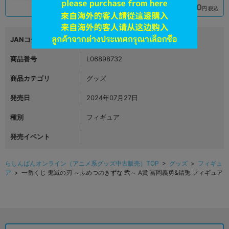
7,990
19,900
円 税込
円 税込
品切状態
在庫あり
JANコード
商品番号
L06898732
商品カテゴリ
グッズ
発売日
2024年07月27日
種別
フィギュア
発売イベント
らしんばんオンライン（アニメ系グッズ中古販売）TOP
>
グッズ
>
フィギュ
ア
> 一番くじ 鬼滅の刃 ～ふめつのきずな 弐～ A賞 冨岡義勇&錆兎 フィギュア