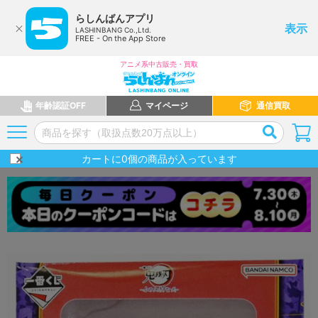
らしんばんアプリ
表示
LASHINBANG Co.,Ltd.
FREE - On the App Store
アニメ系中古販売・買取
年齢認証OFF
マイページ
通信買取
カートに
0
個の商品が入っています