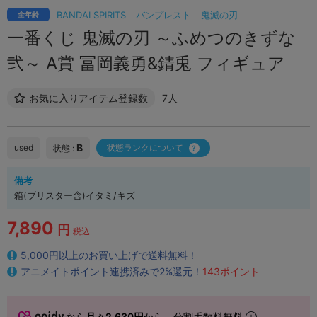
BANDAI SPIRITS
バンプレスト
鬼滅の刃
全年齢
一番くじ 鬼滅の刃 ～ふめつのきずな
弐～ A賞 冨岡義勇&錆兎 フィギュア
お気に入りアイテム登録数
7人
B
used
状態ランクについて
状態 :
備考
箱(ブリスター含)イタミ/キズ
7,890
円
税込
5,000円以上のお買い上げで送料無料！
アニメイトポイント連携済みで2%還元！
143ポイント
なら
月々2,630円
から。分割手数料無料